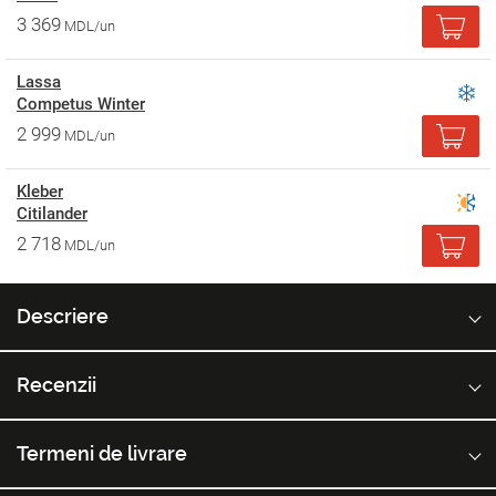
3 369
MDL/un
Lassa
Competus Winter
2 999
MDL/un
Kleber
Citilander
2 718
MDL/un
Descriere
Recenzii
Termeni de livrare