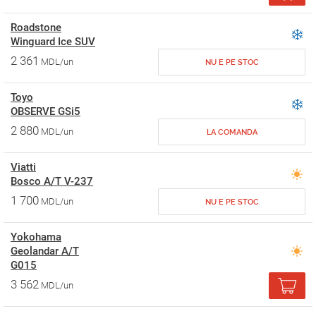
Roadstone
Winguard Ice SUV
2 361
MDL/un
NU E PE STOC
Toyo
OBSERVE GSi5
2 880
MDL/un
LA COMANDA
Viatti
Bosco A/T V-237
1 700
MDL/un
NU E PE STOC
Yokohama
Geolandar A/T
G015
3 562
MDL/un