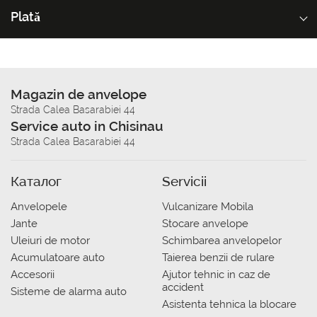
Plată
Magazin de anvelope
Strada Calea Basarabiei 44
Service auto in Chisinau
Strada Calea Basarabiei 44
Каталог
Servicii
Anvelopele
Vulcanizare Mobila
Jante
Stocare anvelope
Uleiuri de motor
Schimbarea anvelopelor
Acumulatoare auto
Taierea benzii de rulare
Accesorii
Ajutor tehnic in caz de
accident
Sisteme de alarma auto
Asistenta tehnica la blocare