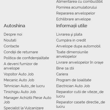
Alimentarea cu combustibil
Pornirea acumulatorului
Repararea anvelopelor
Echilibrare anvelope
Autoshina
Informații utile
Despre noi
Livrarea şi plata
Noutati
Сumpăra in credit
Contacte
Anvelope dupa automobil
Condiții de returnare
Toate dimensiunile
anvelopelor
Politica de confidențialitate
Livrare anvelopelor în orașe
A deveni furnizor de
anvelope
Bine sa stii
Vopsitor Auto Job
Cariera
Mecanic Auto Job
Program de loialitate
Tehnician Auto_de lucru
Electrician Auto Job
Tinichigiu Auto Job
Reparator cutii de viteze_de
lucru
Manager Achizitii Piese Auto
Job
Reparator casete directie_de
lucru
Specialist la Vulcanizare