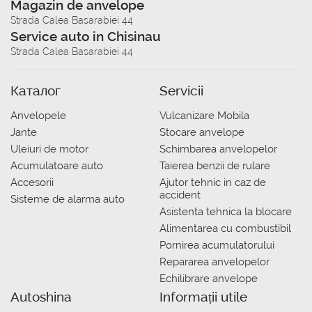
Magazin de anvelope
Strada Calea Basarabiei 44
Service auto in Chisinau
Strada Calea Basarabiei 44
Каталог
Servicii
Anvelopele
Vulcanizare Mobila
Jante
Stocare anvelope
Uleiuri de motor
Schimbarea anvelopelor
Acumulatoare auto
Taierea benzii de rulare
Accesorii
Ajutor tehnic in caz de
accident
Sisteme de alarma auto
Asistenta tehnica la blocare
Alimentarea cu combustibil
Pornirea acumulatorului
Repararea anvelopelor
Echilibrare anvelope
Autoshina
Informații utile