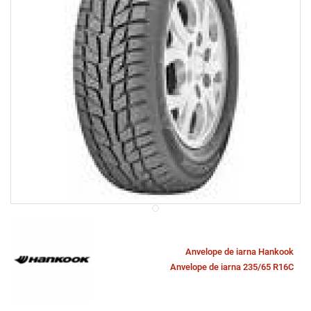
Anvelope de iarna Hankook
Anvelope de iarna 235/65 R16C