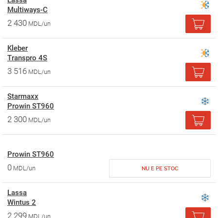
Lassa
Multiways-C
2 430
MDL/un
Kleber
Transpro 4S
3 516
MDL/un
Starmaxx
Prowin ST960
2 300
MDL/un
Prowin ST960
0
MDL/un
NU E PE STOC
Lassa
Wintus 2
2 299
MDL/un