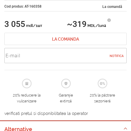
Cod produs: AT-160358
La comandă
3 055
~319
mdl/1шт
MDL/lună
LA COMANDA
NOTIFICA
20% reducere la
Garanție
20% la păstrare
vulcanizare
extinsă
sezonieră
verificati pretul si disponibilitatea la operator
Alternative