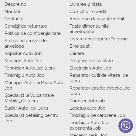
Despre noi
Livrarea şi plata
Noutati
Сumpăra in credit
Contacte
Anvelope dupa automobil
Condiții de returnare
Toate dimensiunile
anvelopelor
Politica de confidențialitate
Livrare anvelopelor în orașe
A deveni furnizor de
anvelope
Bine sa stii
Vopsitor Auto Job
Cariera
Mecanic Auto Job
Program de loialitate
Tehnician Auto_de lucru
Electrician Auto Job
Tinichigiu Auto Job
Reparator cutii de viteze_de
lucru
Manager Achizitii Piese Auto
Job
Reparator casete directie_de
lucru
Specialist la Vulcanizare
Mobila_de lucru
Carosier auto job
Sudor Auto_de lucru
Lacatus auto Job
Specialist detailing centru
Tinichigiu de caroserie Job
Job
Tinichigiu Auto fara
experienta Job
Mecanic sasiu Job