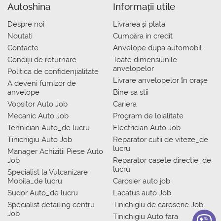
Autoshina
Informații utile
Despre noi
Livrarea şi plata
Noutati
Сumpăra in credit
Contacte
Anvelope dupa automobil
Condiții de returnare
Toate dimensiunile
anvelopelor
Politica de confidențialitate
Livrare anvelopelor în orașe
A deveni furnizor de
anvelope
Bine sa stii
Vopsitor Auto Job
Cariera
Mecanic Auto Job
Program de loialitate
Tehnician Auto_de lucru
Electrician Auto Job
Tinichigiu Auto Job
Reparator cutii de viteze_de
lucru
Manager Achizitii Piese Auto
Job
Reparator casete directie_de
lucru
Specialist la Vulcanizare
Mobila_de lucru
Carosier auto job
Sudor Auto_de lucru
Lacatus auto Job
Specialist detailing centru
Tinichigiu de caroserie Job
Job
Tinichigiu Auto fara