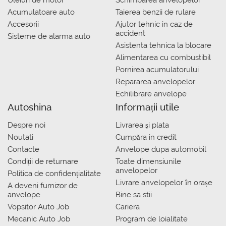
Uleiuri de motor
Schimbarea anvelopelor
Acumulatoare auto
Taierea benzii de rulare
Accesorii
Ajutor tehnic in caz de
accident
Sisteme de alarma auto
Asistenta tehnica la blocare
Alimentarea cu combustibil
Pornirea acumulatorului
Repararea anvelopelor
Echilibrare anvelope
Autoshina
Informații utile
Despre noi
Livrarea şi plata
Noutati
Сumpăra in credit
Contacte
Anvelope dupa automobil
Condiții de returnare
Toate dimensiunile
anvelopelor
Politica de confidențialitate
Livrare anvelopelor în orașe
A deveni furnizor de
anvelope
Bine sa stii
Vopsitor Auto Job
Cariera
Mecanic Auto Job
Program de loialitate