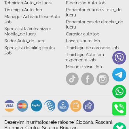
Tehnician Auto_de lucru
Electrician Auto Job
Tinichigiu Auto Job
Reparator cutii de viteze_de
lucru
Manager Achizitii Piese Auto
Job
Reparator casete directie_de
lucru
Specialist la Vulcanizare
Mobila_de lucru
Carosier auto job
Sudor Auto_de lucru
Lacatus auto Job
Specialist detailing centru
Tinichigiu de caroserie Job
Job
Tinichigiu Auto fara
experienta Job
Mecanic sasiu Job
Deservim in urmatoarele raioane: Ciocana, Rascani,
Botanica, Centru, Sculeni, Buiucani