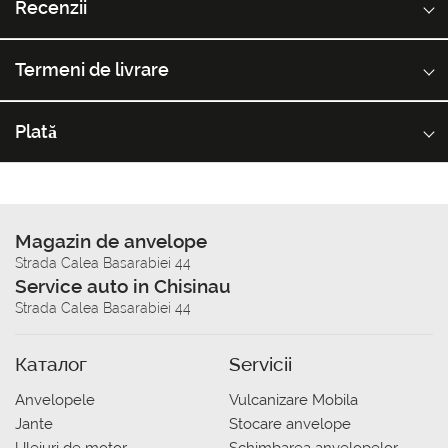
Recenzii
Termeni de livrare
Plată
Magazin de anvelope
Strada Calea Basarabiei 44
Service auto in Chisinau
Strada Calea Basarabiei 44
Каталог
Servicii
Anvelopele
Vulcanizare Mobila
Jante
Stocare anvelope