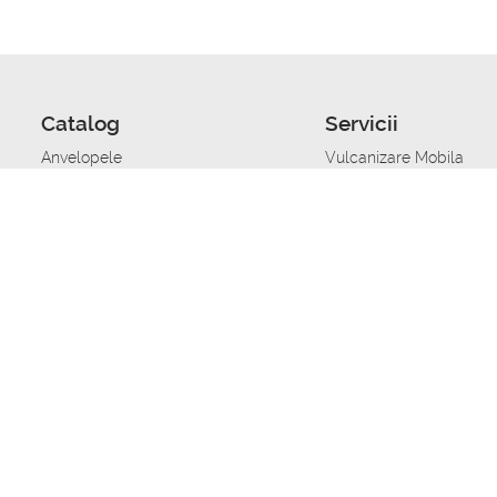
Catalog
Servicii
Anvelopele
Vulcanizare Mobila
Jante
Stocare anvelope
Uleiuri de motor
Schimbarea anvelopelo
Acumulatoare auto
Taierea benzii de rulare
Accesorii
Ajutor tehnic in caz de 
Sisteme de alarma auto
Asistenta tehnica la blo
Alimentarea cu combust
Pornirea acumulatorului
Repararea anvelopelor
Echilibrare anvelope