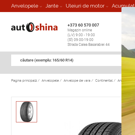
-
Anvelopele
Jante
Uleiuri de motor
Acumulat
+373 60 570 007
+373 
Magazin online
Vulcan
(L-V) 9:00 - 19:00
stop în
(Sî) 09:00-19:00
Strada Calea Basarabiei 44
căutare (exemplu: 165/60 R14)
Pagina principală
/
Anvelopele
/
Anvelope de vara
/
Continental
/
Anvelope d