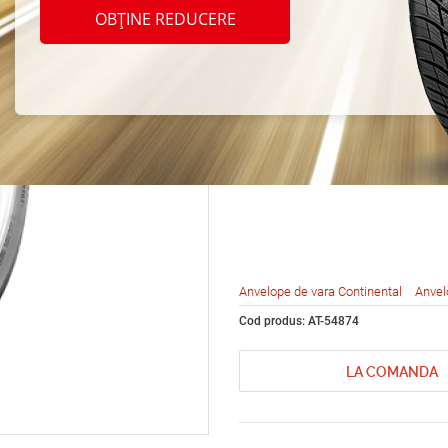
Conti
OBȚINE REDUCERE
Conti
235/6
Anvelope de vara Continental
Anvel
Cod produs: AT-54874
LA COMANDA