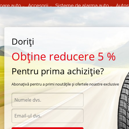
oare auto
Accesorii
Sisteme de alarma auto
Autos
60 066 000
+373 60 608 000
izare Mobila 24/7 non
Service auto in Chisinau
 toate regiunile
(L-V) 9:00 - 19:00
Doriți
(Sî) 09:00-19:00
Strada Calea Basarabiei 44
Obține reducere 5 %
Pentru prima achiziție?
e vara Continental
/
Conti4x4Contact
/
Continental Conti4x4Contact 235/60 R17 102H
Abonațivă pentru a primi noutățile și ofertele noastre exclusive
Anvel