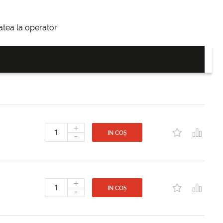
itatea la operator
+
-
IN COȘ
+
-
IN COȘ