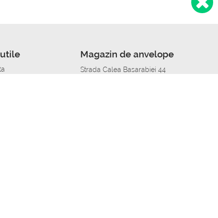
utile
Magazin de anvelope
ta
Strada Calea Basarabiei 44
edit
Service auto in Chisinau
a automobil
unile anvelopelor
Strada Calea Basarabiei 44
pelor în orașe
alitate
Aplicația Autoshina de pe telefon
itii Piese Auto Job
 Vulcanizare Mobila_de
 lucru
ailing centru Job
caroserie Job
o fara experienta Job
u Job