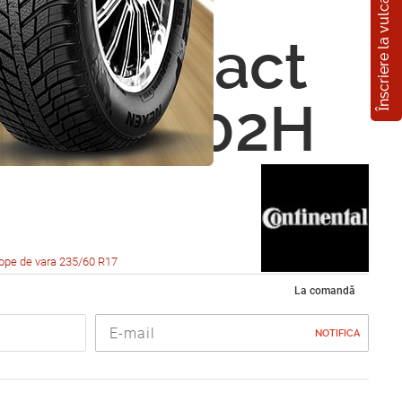
Înscriere la vulcanizare
nental
4x4Contact
0 R17 102H
ope de vara 235/60 R17
La comandă
NOTIFICA