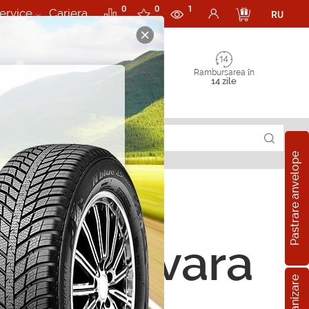
0
0
1
ervice
Cariera
RU
Rambursarea în
14 zile
Pastrare anvelope
ope de vara