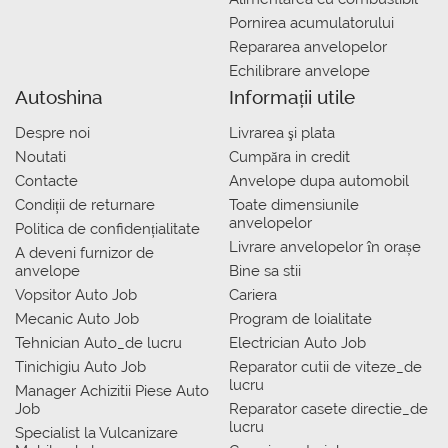
Pornirea acumulatorului
Repararea anvelopelor
Echilibrare anvelope
Autoshina
Informații utile
Despre noi
Livrarea şi plata
Noutati
Сumpăra in credit
Contacte
Anvelope dupa automobil
Condiții de returnare
Toate dimensiunile
anvelopelor
Politica de confidențialitate
Livrare anvelopelor în orașe
A deveni furnizor de
anvelope
Bine sa stii
Vopsitor Auto Job
Cariera
Mecanic Auto Job
Program de loialitate
Tehnician Auto_de lucru
Electrician Auto Job
Tinichigiu Auto Job
Reparator cutii de viteze_de
lucru
Manager Achizitii Piese Auto
Job
Reparator casete directie_de
lucru
Specialist la Vulcanizare