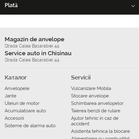
Plată
Magazin de anvelope
Strada Calea Basarabiei 44
Service auto in Chisinau
Strada Calea Basarabiei 44
Каталог
Servicii
Anvelopele
Vulcanizare Mobila
Jante
Stocare anvelope
Uleiuri de motor
Schimbarea anvelopelor
Acumulatoare auto
Taierea benzii de rulare
Accesorii
Ajutor tehnic in caz de
accident
Sisteme de alarma auto
Asistenta tehnica la blocare
Alimentarea cu combustibil