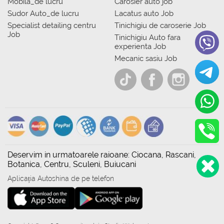
Mobila_de lucru
Carosier auto job
Sudor Auto_de lucru
Lacatus auto Job
Specialist detailing centru
Tinichigiu de caroserie Job
Job
Tinichigiu Auto fara
experienta Job
Mecanic sasiu Job
Deservim in urmatoarele raioane: Ciocana, Rascani,
Botanica, Centru, Sculeni, Buiucani
Aplicația Autoshina de pe telefon