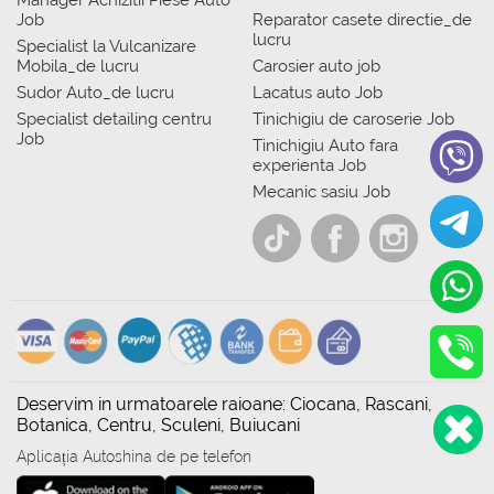
Manager Achizitii Piese Auto
Job
Reparator casete directie_de
lucru
Specialist la Vulcanizare
Mobila_de lucru
Carosier auto job
Sudor Auto_de lucru
Lacatus auto Job
Specialist detailing centru
Tinichigiu de caroserie Job
Job
Tinichigiu Auto fara
experienta Job
Mecanic sasiu Job
Deservim in urmatoarele raioane: Ciocana, Rascani,
Botanica, Centru, Sculeni, Buiucani
Aplicația Autoshina de pe telefon