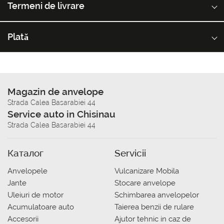
Termeni de livrare
Plată
Magazin de anvelope
Strada Calea Basarabiei 44
Service auto in Chisinau
Strada Calea Basarabiei 44
Каталог
Servicii
Anvelopele
Vulcanizare Mobila
Jante
Stocare anvelope
Uleiuri de motor
Schimbarea anvelopelor
Acumulatoare auto
Taierea benzii de rulare
Accesorii
Ajutor tehnic in caz de