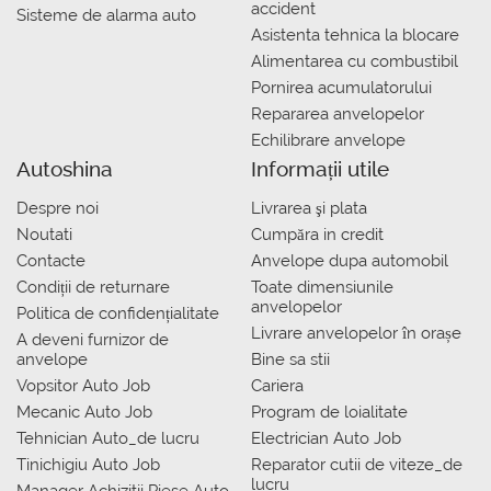
accident
Sisteme de alarma auto
Asistenta tehnica la blocare
Alimentarea cu combustibil
Pornirea acumulatorului
Repararea anvelopelor
Echilibrare anvelope
Autoshina
Informații utile
Despre noi
Livrarea şi plata
Noutati
Сumpăra in credit
Contacte
Anvelope dupa automobil
Condiții de returnare
Toate dimensiunile
anvelopelor
Politica de confidențialitate
Livrare anvelopelor în orașe
A deveni furnizor de
anvelope
Bine sa stii
Vopsitor Auto Job
Cariera
Mecanic Auto Job
Program de loialitate
Tehnician Auto_de lucru
Electrician Auto Job
Tinichigiu Auto Job
Reparator cutii de viteze_de
lucru