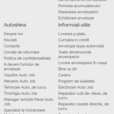
Pornirea acumulatorului
Repararea anvelopelor
Echilibrare anvelope
Autoshina
Informații utile
Despre noi
Livrarea şi plata
Noutati
Сumpăra in credit
Contacte
Anvelope dupa automobil
Condiții de returnare
Toate dimensiunile
anvelopelor
Politica de confidențialitate
Livrare anvelopelor în orașe
A deveni furnizor de
anvelope
Bine sa stii
Vopsitor Auto Job
Cariera
Mecanic Auto Job
Program de loialitate
Tehnician Auto_de lucru
Electrician Auto Job
Tinichigiu Auto Job
Reparator cutii de viteze_de
lucru
Manager Achizitii Piese Auto
Job
Reparator casete directie_de
lucru
Specialist la Vulcanizare