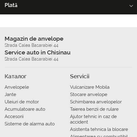
Plată
Magazin de anvelope
Strada Calea Basarabiei 44
Service auto in Chisinau
Strada Calea Basarabiei 44
Каталог
Servicii
Anvelopele
Vulcanizare Mobila
Jante
Stocare anvelope
Uleiuri de motor
Schimbarea anvelopelor
Acumulatoare auto
Taierea benzii de rulare
Accesorii
Ajutor tehnic in caz de
accident
Sisteme de alarma auto
Asistenta tehnica la blocare
Alimentarea cu combustibil