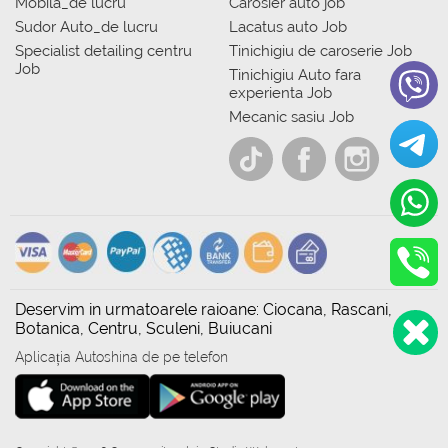
Mobila_de lucru
Carosier auto job
Sudor Auto_de lucru
Lacatus auto Job
Specialist detailing centru
Tinichigiu de caroserie Job
Job
Tinichigiu Auto fara
experienta Job
Mecanic sasiu Job
Deservim in urmatoarele raioane: Ciocana, Rascani,
Botanica, Centru, Sculeni, Buiucani
Aplicația Autoshina de pe telefon