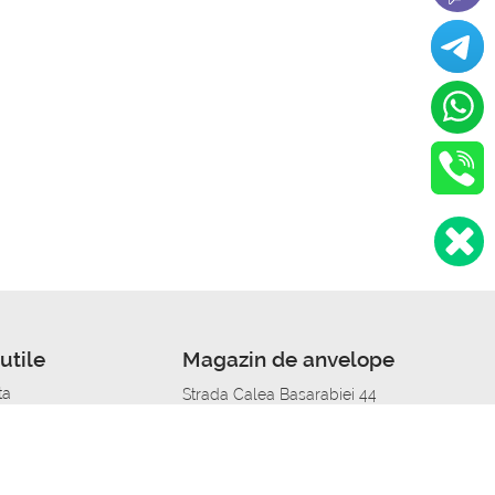
utile
Magazin de anvelope
ta
Strada Calea Basarabiei 44
edit
Service auto in Chisinau
a automobil
unile anvelopelor
Strada Calea Basarabiei 44
pelor în orașe