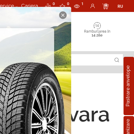
0
0
1
ervice
Cariera
RU
Rambursarea în
14 zile
Pastrare anvelope
 5 235/55 R19 101Y
ope de vara