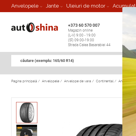
-
Anvelopele
Jante
Uleiuri de motor
Acumulat
+373 60 570 007
+373 
Magazin online
Vulcan
(L-V) 9:00 - 19:00
stop în
(Sî) 09:00-19:00
Strada Calea Basarabiei 44
căutare (exemplu: 165/60 R14)
Pagina principală
/
Anvelopele
/
Anvelope de vara
/
Continental
/
Anvelope d