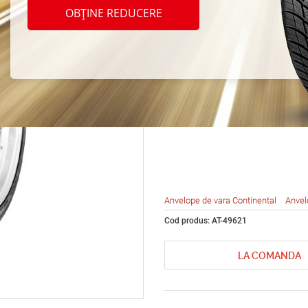
Conti
OBȚINE REDUCERE
Conti
5 235
Anvelope de vara Continental
Anvel
Cod produs: AT-49621
LA COMANDA