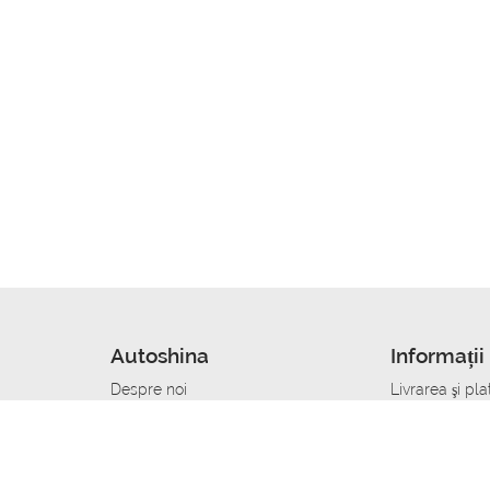
Autoshina
Informații 
Despre noi
Livrarea şi pla
Noutati
Сumpăra in cr
r
Cariera
Anvelope dup
Contacte
Toate dimensi
accident
Condiții de returnare
Livrare anvelo