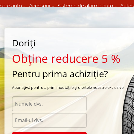
oare auto
Accesorii
Sisteme de alarma auto
Autos
60 066 000
+373 60 608 000
izare Mobila 24/7 non
Service auto in Chisinau
 toate regiunile
(L-V) 9:00 - 19:00
Doriți
(Sî) 09:00-19:00
Strada Calea Basarabiei 44
Obține reducere 5 %
Pentru prima achiziție?
e vara Continental
/
Continental ContiSportContact 5
/
Continental ContiSportContact
Abonațivă pentru a primi noutățile și ofertele noastre exclusive
Anvel