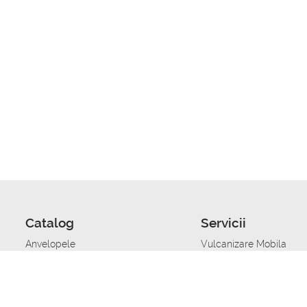
Catalog
Servicii
Anvelopele
Vulcanizare Mobila
Jante
Stocare anvelope
Uleiuri de motor
Schimbarea anvelopelo
Acumulatoare auto
Taierea benzii de rulare
Accesorii
Ajutor tehnic in caz de 