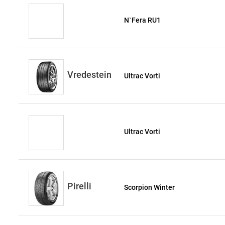
N`Fera RU1
Vredestein
Ultrac Vorti
Ultrac Vorti
Pirelli
Scorpion Winter