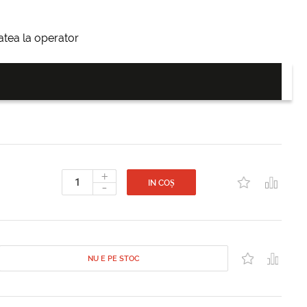
itatea la operator
+
-
IN COȘ
NU E PE STOC