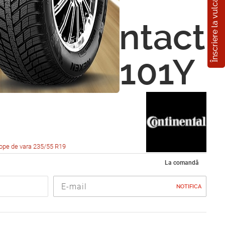
Înscriere la vulcanizare
nental
SportContact
/55 R19 101Y
ope de vara 235/55 R19
La comandă
NOTIFICA