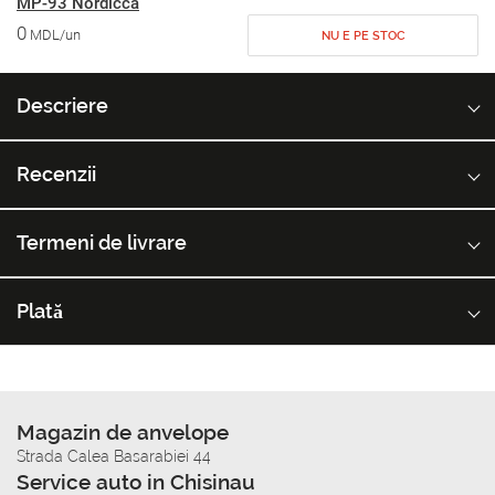
MP-93 Nordicca
0
MDL/un
NU E PE STOC
Descriere
Recenzii
Termeni de livrare
Plată
Magazin de anvelope
Strada Calea Basarabiei 44
Service auto in Chisinau