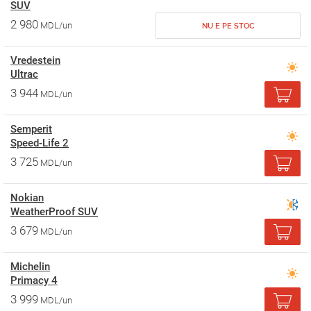
SUV
2 980
MDL/un
NU E PE STOC
Vredestein
Ultrac
3 944
MDL/un
Semperit
Speed-Life 2
3 725
MDL/un
Nokian
WeatherProof SUV
3 679
MDL/un
Michelin
Primacy 4
3 999
MDL/un