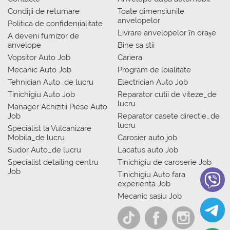
Condiții de returnare
Toate dimensiunile
anvelopelor
Politica de confidențialitate
Livrare anvelopelor în orașe
A deveni furnizor de
anvelope
Bine sa stii
Vopsitor Auto Job
Cariera
Mecanic Auto Job
Program de loialitate
Tehnician Auto_de lucru
Electrician Auto Job
Tinichigiu Auto Job
Reparator cutii de viteze_de
lucru
Manager Achizitii Piese Auto
Job
Reparator casete directie_de
lucru
Specialist la Vulcanizare
Mobila_de lucru
Carosier auto job
Sudor Auto_de lucru
Lacatus auto Job
Specialist detailing centru
Tinichigiu de caroserie Job
Job
Tinichigiu Auto fara
experienta Job
Mecanic sasiu Job