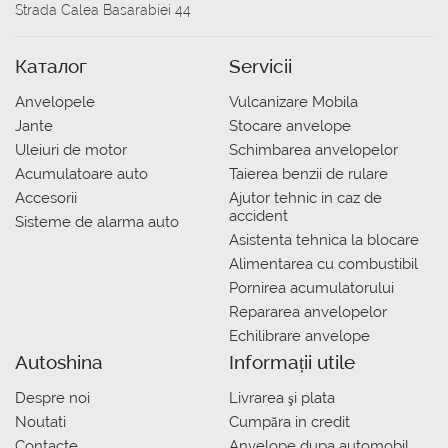
Strada Calea Basarabiei 44
Каталог
Servicii
Anvelopele
Vulcanizare Mobila
Jante
Stocare anvelope
Uleiuri de motor
Schimbarea anvelopelor
Acumulatoare auto
Taierea benzii de rulare
Accesorii
Ajutor tehnic in caz de
accident
Sisteme de alarma auto
Asistenta tehnica la blocare
Alimentarea cu combustibil
Pornirea acumulatorului
Repararea anvelopelor
Echilibrare anvelope
Autoshina
Informații utile
Despre noi
Livrarea şi plata
Noutati
Сumpăra in credit
Contacte
Anvelope dupa automobil