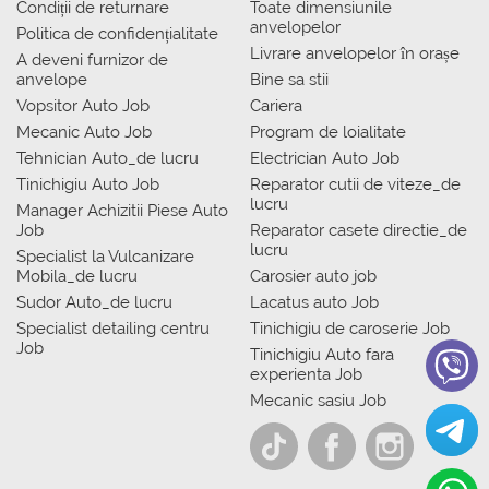
Condiții de returnare
Toate dimensiunile
anvelopelor
Politica de confidențialitate
Livrare anvelopelor în orașe
A deveni furnizor de
anvelope
Bine sa stii
Vopsitor Auto Job
Cariera
Mecanic Auto Job
Program de loialitate
Tehnician Auto_de lucru
Electrician Auto Job
Tinichigiu Auto Job
Reparator cutii de viteze_de
lucru
Manager Achizitii Piese Auto
Job
Reparator casete directie_de
lucru
Specialist la Vulcanizare
Mobila_de lucru
Carosier auto job
Sudor Auto_de lucru
Lacatus auto Job
Specialist detailing centru
Tinichigiu de caroserie Job
Job
Tinichigiu Auto fara
experienta Job
Mecanic sasiu Job