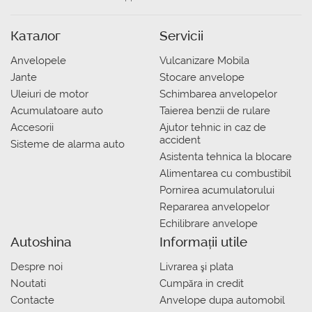
Каталог
Servicii
Anvelopele
Vulcanizare Mobila
Jante
Stocare anvelope
Uleiuri de motor
Schimbarea anvelopelor
Acumulatoare auto
Taierea benzii de rulare
Accesorii
Ajutor tehnic in caz de
accident
Sisteme de alarma auto
Asistenta tehnica la blocare
Alimentarea cu combustibil
Pornirea acumulatorului
Repararea anvelopelor
Echilibrare anvelope
Autoshina
Informații utile
Despre noi
Livrarea şi plata
Noutati
Сumpăra in credit
Contacte
Anvelope dupa automobil