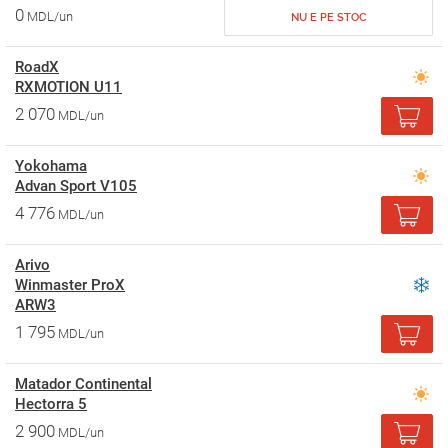
0
MDL/un
NU E PE STOC
RoadX
RXMOTION U11
2 070
MDL/un
Yokohama
Advan Sport V105
4 776
MDL/un
Arivo
Winmaster ProX
ARW3
1 795
MDL/un
Matador Continental
Hectorra 5
2 900
MDL/un