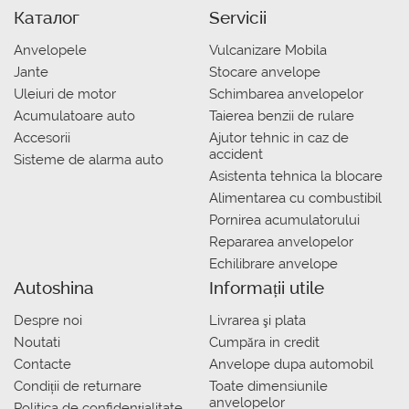
Каталог
Servicii
Anvelopele
Vulcanizare Mobila
Jante
Stocare anvelope
Uleiuri de motor
Schimbarea anvelopelor
Acumulatoare auto
Taierea benzii de rulare
Accesorii
Ajutor tehnic in caz de
accident
Sisteme de alarma auto
Asistenta tehnica la blocare
Alimentarea cu combustibil
Pornirea acumulatorului
Repararea anvelopelor
Echilibrare anvelope
Autoshina
Informații utile
Despre noi
Livrarea şi plata
Noutati
Сumpăra in credit
Contacte
Anvelope dupa automobil
Condiții de returnare
Toate dimensiunile
anvelopelor
Politica de confidențialitate