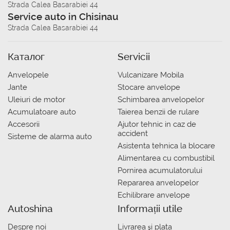
Strada Calea Basarabiei 44
Service auto in Chisinau
Strada Calea Basarabiei 44
Каталог
Servicii
Anvelopele
Vulcanizare Mobila
Jante
Stocare anvelope
Uleiuri de motor
Schimbarea anvelopelor
Acumulatoare auto
Taierea benzii de rulare
Accesorii
Ajutor tehnic in caz de
accident
Sisteme de alarma auto
Asistenta tehnica la blocare
Alimentarea cu combustibil
Pornirea acumulatorului
Repararea anvelopelor
Echilibrare anvelope
Autoshina
Informații utile
Despre noi
Livrarea şi plata