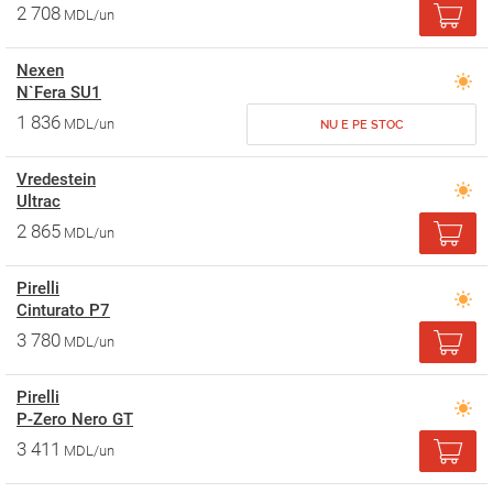
2 708
MDL/un
Nexen
N`Fera SU1
1 836
MDL/un
NU E PE STOC
Vredestein
Ultrac
2 865
MDL/un
Pirelli
Cinturato P7
3 780
MDL/un
Pirelli
P-Zero Nero GT
3 411
MDL/un