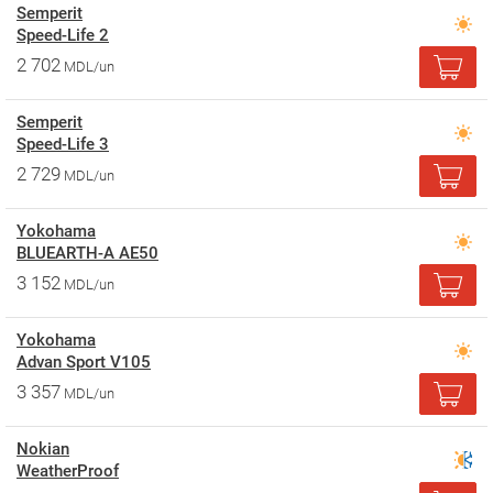
Semperit
Speed-Life 2
2 702
MDL/un
Semperit
Speed-Life 3
2 729
MDL/un
Yokohama
BLUEARTH-A AE50
3 152
MDL/un
Yokohama
Advan Sport V105
3 357
MDL/un
Nokian
WeatherProof