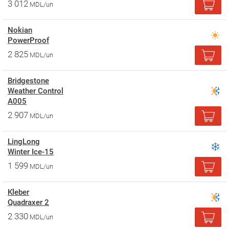
3 012
MDL/un
Nokian
PowerProof
2 825
MDL/un
Bridgestone
Weather Control
A005
2 907
MDL/un
LingLong
Winter Ice-15
1 599
MDL/un
Kleber
Quadraxer 2
2 330
MDL/un