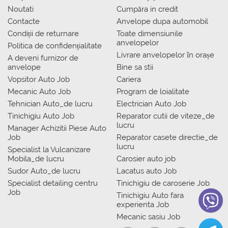
Noutati
Сumpăra in credit
Contacte
Anvelope dupa automobil
Condiții de returnare
Toate dimensiunile
anvelopelor
Politica de confidențialitate
Livrare anvelopelor în orașe
A deveni furnizor de
anvelope
Bine sa stii
Vopsitor Auto Job
Cariera
Mecanic Auto Job
Program de loialitate
Tehnician Auto_de lucru
Electrician Auto Job
Tinichigiu Auto Job
Reparator cutii de viteze_de
lucru
Manager Achizitii Piese Auto
Job
Reparator casete directie_de
lucru
Specialist la Vulcanizare
Mobila_de lucru
Carosier auto job
Sudor Auto_de lucru
Lacatus auto Job
Specialist detailing centru
Tinichigiu de caroserie Job
Job
Tinichigiu Auto fara
experienta Job
Mecanic sasiu Job