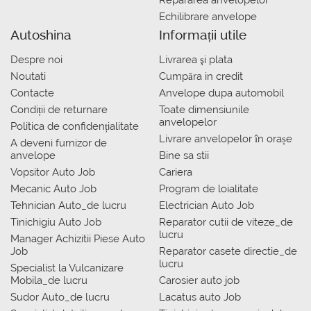
Repararea anvelopelor
Echilibrare anvelope
Autoshina
Informații utile
Despre noi
Livrarea şi plata
Noutati
Сumpăra in credit
Contacte
Anvelope dupa automobil
Condiții de returnare
Toate dimensiunile
anvelopelor
Politica de confidențialitate
Livrare anvelopelor în orașe
A deveni furnizor de
anvelope
Bine sa stii
Vopsitor Auto Job
Cariera
Mecanic Auto Job
Program de loialitate
Tehnician Auto_de lucru
Electrician Auto Job
Tinichigiu Auto Job
Reparator cutii de viteze_de
lucru
Manager Achizitii Piese Auto
Job
Reparator casete directie_de
lucru
Specialist la Vulcanizare
Mobila_de lucru
Carosier auto job
Sudor Auto_de lucru
Lacatus auto Job