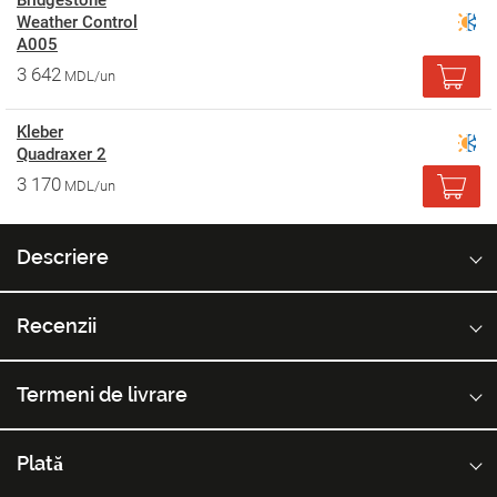
Bridgestone
Weather Control
A005
3 642
MDL/un
Kleber
Quadraxer 2
3 170
MDL/un
Descriere
Recenzii
Termeni de livrare
Plată