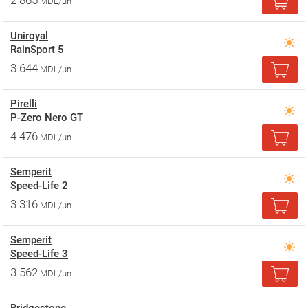
2 865
MDL/un
Uniroyal
RainSport 5
3 644
MDL/un
Pirelli
P-Zero Nero GT
4 476
MDL/un
Semperit
Speed-Life 2
3 316
MDL/un
Semperit
Speed-Life 3
3 562
MDL/un