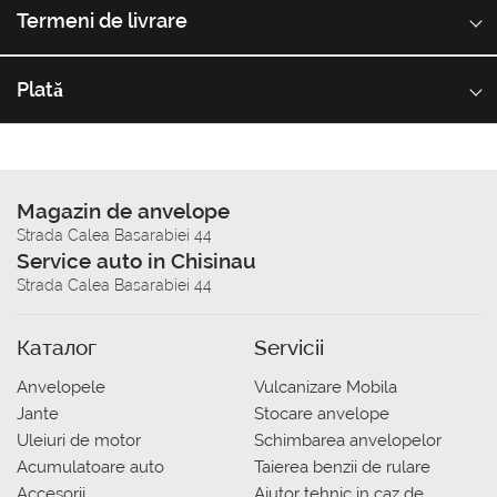
Termeni de livrare
Plată
Magazin de anvelope
Strada Calea Basarabiei 44
Service auto in Chisinau
Strada Calea Basarabiei 44
Каталог
Servicii
Anvelopele
Vulcanizare Mobila
Jante
Stocare anvelope
Uleiuri de motor
Schimbarea anvelopelor
Acumulatoare auto
Taierea benzii de rulare
Accesorii
Ajutor tehnic in caz de