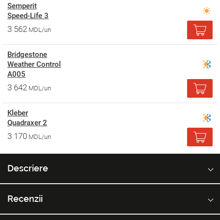
Semperit
Speed-Life 3
3 562
MDL/un
Bridgestone
Weather Control
A005
3 642
MDL/un
Kleber
Quadraxer 2
3 170
MDL/un
Descriere
Recenzii