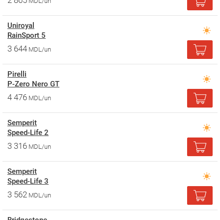
2 865
MDL/un
Uniroyal
RainSport 5
3 644
MDL/un
Pirelli
P-Zero Nero GT
4 476
MDL/un
Semperit
Speed-Life 2
3 316
MDL/un
Semperit
Speed-Life 3
3 562
MDL/un