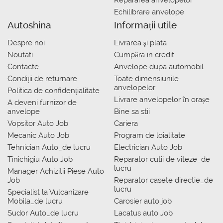
Repararea anvelopelor
Echilibrare anvelope
Autoshina
Informații utile
Despre noi
Livrarea şi plata
Noutati
Сumpăra in credit
Contacte
Anvelope dupa automobil
Condiții de returnare
Toate dimensiunile
anvelopelor
Politica de confidențialitate
Livrare anvelopelor în orașe
A deveni furnizor de
anvelope
Bine sa stii
Vopsitor Auto Job
Cariera
Mecanic Auto Job
Program de loialitate
Tehnician Auto_de lucru
Electrician Auto Job
Tinichigiu Auto Job
Reparator cutii de viteze_de
lucru
Manager Achizitii Piese Auto
Job
Reparator casete directie_de
lucru
Specialist la Vulcanizare
Mobila_de lucru
Carosier auto job
Sudor Auto_de lucru
Lacatus auto Job