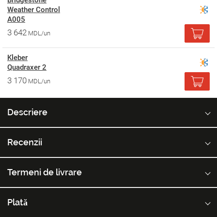
Bridgestone
Weather Control
A005
3 642
MDL/un
Kleber
Quadraxer 2
3 170
MDL/un
Descriere
Recenzii
Termeni de livrare
Plată