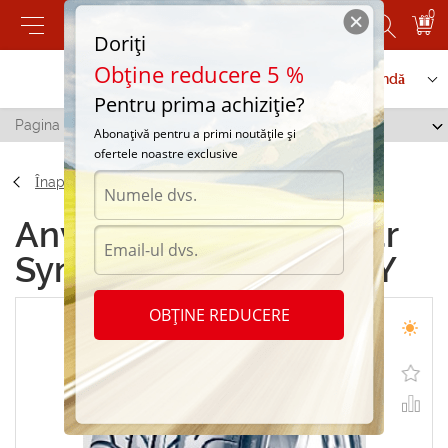
0
Doriți
Obține reducere 5 %
Contactați-ne
Serviciu de comandă
Pentru prima achiziție?
Pagina principală
/
Tigar Syneris 235/40 R18 91Y
Abonațivă pentru a primi noutățile și
ofertele noastre exclusive
Înapoi
Anvelope de vara Tigar
Syneris 235/40 R18 91Y
OBȚINE REDUCERE