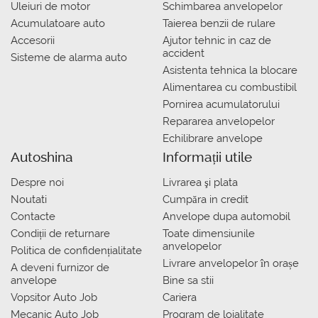
Uleiuri de motor
Schimbarea anvelopelor
Acumulatoare auto
Taierea benzii de rulare
Accesorii
Ajutor tehnic in caz de
accident
Sisteme de alarma auto
Asistenta tehnica la blocare
Alimentarea cu combustibil
Pornirea acumulatorului
Repararea anvelopelor
Echilibrare anvelope
Autoshina
Informații utile
Despre noi
Livrarea şi plata
Noutati
Сumpăra in credit
Contacte
Anvelope dupa automobil
Condiții de returnare
Toate dimensiunile
anvelopelor
Politica de confidențialitate
Livrare anvelopelor în orașe
A deveni furnizor de
anvelope
Bine sa stii
Vopsitor Auto Job
Cariera
Mecanic Auto Job
Program de loialitate