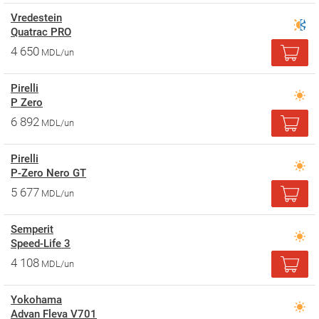
Vredestein
Quatrac PRO
4 650
MDL/un
Pirelli
P Zero
6 892
MDL/un
Pirelli
P-Zero Nero GT
5 677
MDL/un
Semperit
Speed-Life 3
4 108
MDL/un
Yokohama
Advan Fleva V701