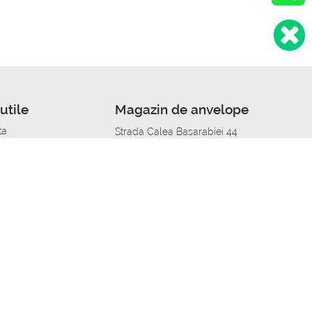
utile
Magazin de anvelope
ta
Strada Calea Basarabiei 44
edit
Service auto in Chisinau
a automobil
unile anvelopelor
Strada Calea Basarabiei 44
pelor în orașe
alitate
Aplicația Autoshina de pe telefon
itii Piese Auto Job
 Vulcanizare Mobila_de
 lucru
ailing centru Job