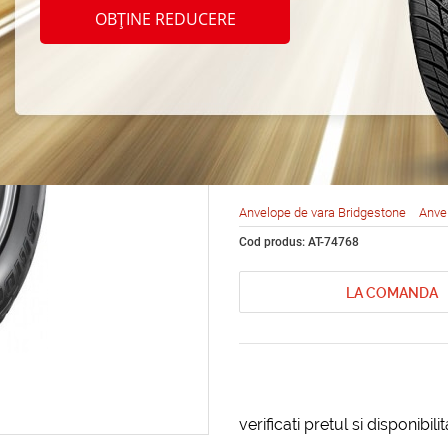
Bridg
OBȚINE REDUCERE
Duele
225/7
Anvelope de vara Bridgestone
Anve
Cod produs: AT-74768
LA COMANDA
verificati pretul si disponibil