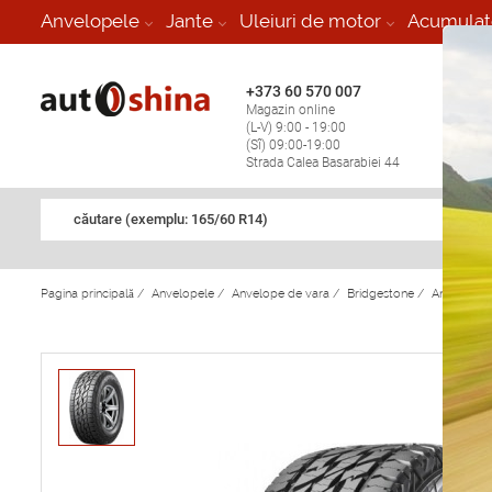
-
Anvelopele
Jante
Uleiuri de motor
Acumulat
+373 60 570 007
+373 
Magazin online
Vulcan
(L-V) 9:00 - 19:00
stop în
(Sî) 09:00-19:00
Strada Calea Basarabiei 44
căutare (exemplu: 165/60 R14)
Pagina principală
/
Anvelopele
/
Anvelope de vara
/
Bridgestone
/
Anvelope 