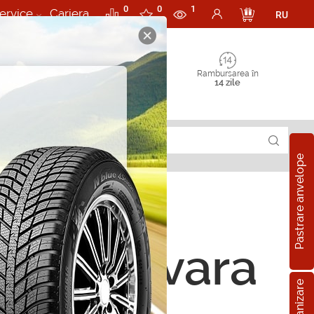
0
0
1
ervice
Cariera
RU
Rambursarea în
14 zile
Pastrare anvelope
ope de vara