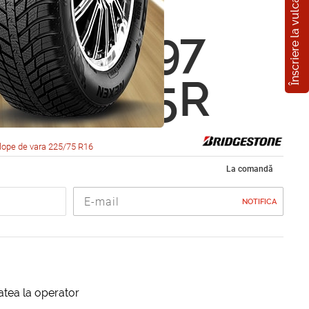
Înscriere la vulcanizare
estone
r A/T 697
5 R16 75R
lope de vara 225/75 R16
La comandă
NOTIFICA
itatea la operator