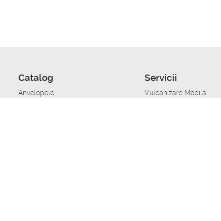
Catalog
Servicii
Anvelopele
Vulcanizare Mobila
Jante
Stocare anvelope
Uleiuri de motor
Schimbarea anvelopelo
Acumulatoare auto
Taierea benzii de rulare
Accesorii
Ajutor tehnic in caz de 
Sisteme de alarma auto
Asistenta tehnica la blo
Alimentarea cu combust
Pornirea acumulatorului
Repararea anvelopelor
Echilibrare anvelope