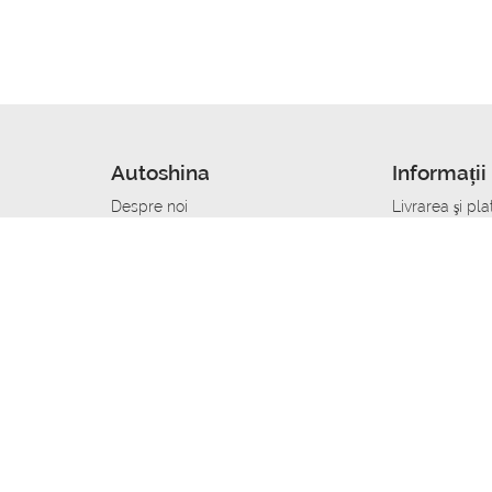
Autoshina
Informații 
Despre noi
Livrarea şi pla
Noutati
Сumpăra in cr
r
Cariera
Anvelope dup
Contacte
Toate dimensi
accident
Condiții de returnare
Livrare anvelo
care
Politica de confidențialitate
Bine sa stii
ibil
A deveni furnizor de anvelope
Program de loi
Vopsitor Auto Job
Manager Achiz
Mecanic Auto Job
Specialist la
lucru
Tehnician Auto_de lucru
Sudor Auto_de
Tinichigiu Auto Job
Specialist det
Electrician Auto Job