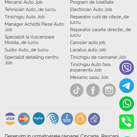
Mecanic Auto Job
Program de loialitate
Tehnician Auto_de lucru
Electrician Auto Job
Tinichigiu Auto Job
Reparator cutii de viteze_de
lucru
Manager Achizitii Piese Auto
Job
Reparator casete directie_de
lucru
Specialist la Vulcanizare
Mobila_de lucru
Carosier auto job
Sudor Auto_de lucru
Lacatus auto Job
Specialist detailing centru
Tinichigiu de caroserie Job
Job
Tinichigiu Auto fara
experienta Job
Mecanic sasiu Job
Deservim in urmatoarele raioane: Ciocana, Rascani,