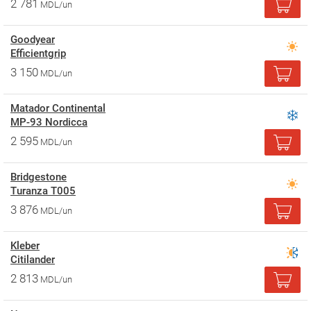
2 781
MDL/un
Goodyear
Efficientgrip
3 150
MDL/un
Matador Continental
MP-93 Nordicca
2 595
MDL/un
Bridgestone
Turanza T005
3 876
MDL/un
Kleber
Citilander
2 813
MDL/un