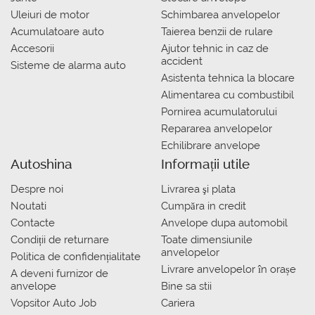
Uleiuri de motor
Schimbarea anvelopelor
Acumulatoare auto
Taierea benzii de rulare
Accesorii
Ajutor tehnic in caz de
accident
Sisteme de alarma auto
Asistenta tehnica la blocare
Alimentarea cu combustibil
Pornirea acumulatorului
Repararea anvelopelor
Echilibrare anvelope
Autoshina
Informații utile
Despre noi
Livrarea şi plata
Noutati
Сumpăra in credit
Contacte
Anvelope dupa automobil
Condiții de returnare
Toate dimensiunile
anvelopelor
Politica de confidențialitate
Livrare anvelopelor în orașe
A deveni furnizor de
anvelope
Bine sa stii
Vopsitor Auto Job
Cariera