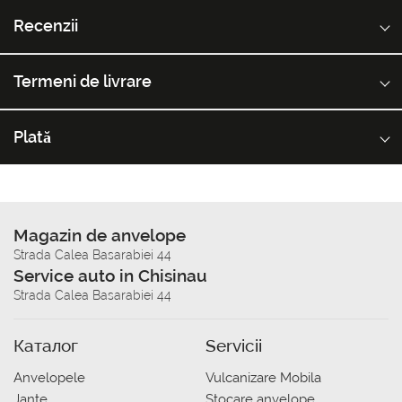
Recenzii
Termeni de livrare
Plată
Magazin de anvelope
Strada Calea Basarabiei 44
Service auto in Chisinau
Strada Calea Basarabiei 44
Каталог
Servicii
Anvelopele
Vulcanizare Mobila
Jante
Stocare anvelope