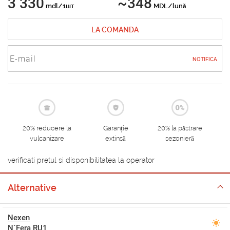
3 330
~348
mdl/1шт
MDL/lună
LA COMANDA
NOTIFICA
20% reducere la
Garanție
20% la păstrare
vulcanizare
extinsă
sezonieră
verificati pretul si disponibilitatea la operator
Alternative
Nexen
N`Fera RU1