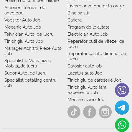
Politica de confidențialitate
Livrare anvelopelor în orașe
A deveni furnizor de
anvelope
Bine sa stii
Vopsitor Auto Job
Cariera
Mecanic Auto Job
Program de loialitate
Tehnician Auto_de lucru
Electrician Auto Job
Tinichigiu Auto Job
Reparator cutii de viteze_de
lucru
Manager Achizitii Piese Auto
Job
Reparator casete directie_de
lucru
Specialist la Vulcanizare
Mobila_de lucru
Carosier auto job
Sudor Auto_de lucru
Lacatus auto Job
Specialist detailing centru
Tinichigiu de caroserie Job
Job
Tinichigiu Auto fara
experienta Job
Mecanic sasiu Job