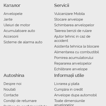
Каталог
Servicii
Anvelopele
Vulcanizare Mobila
Jante
Stocare anvelope
Uleiuri de motor
Schimbarea anvelopelor
Acumulatoare auto
Taierea benzii de rulare
Accesorii
Ajutor tehnic in caz de
accident
Sisteme de alarma auto
Asistenta tehnica la blocare
Alimentarea cu combustibil
Pornirea acumulatorului
Repararea anvelopelor
Echilibrare anvelope
Autoshina
Informații utile
Despre noi
Livrarea şi plata
Noutati
Сumpăra in credit
Contacte
Anvelope dupa automobil
Condiții de returnare
Toate dimensiunile
anvelopelor