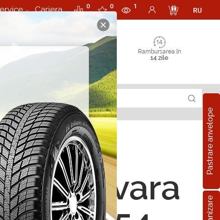
0
0
1
ervice
Cariera
RU
Rambursarea în
14 zile
Pastrare anvelope
ope de vara