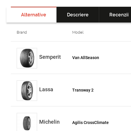
Alternative
Descriere
Recenzii
Brand
Model
Semperit
Van AllSeason
Lassa
Transway 2
Michelin
Agilis CrossClimate