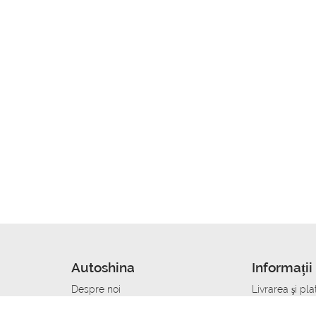
Autoshina
Informații 
Despre noi
Livrarea şi pla
Noutati
Сumpăra in cr