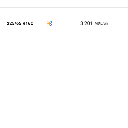
3 201
225/65 R16C
MDL/un