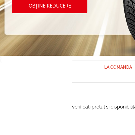
Yokoh
OBȚINE REDUCERE
225/6
Anvelope de vara Yokohama
Anvel
Cod produs: AT-56649
LA COMANDA
verificati pretul si disponibil