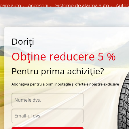
oare auto
Accesorii
Sisteme de alarma auto
Autos
60 066 000
+373 60 608 000
izare Mobila 24/7 non
Service auto in Chisinau
 toate regiunile
(L-V) 9:00 - 19:00
Doriți
(Sî) 09:00-19:00
Strada Calea Basarabiei 44
Obține reducere 5 %
Pentru prima achiziție?
e vara Yokohama
/
Y354
/
Yokohama Y354 225/65 R16 110T
Abonațivă pentru a primi noutățile și ofertele noastre exclusive
Anvel