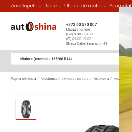
-
Anvelopele
Jante
Uleiuri de motor
Acumulat
+373 60 570 007
+373 
Magazin online
Vulcan
(L-V) 9:00 - 19:00
stop în
(Sî) 09:00-19:00
Strada Calea Basarabiei 44
căutare (exemplu: 165/60 R14)
Pagina principală
/
Anvelopele
/
Anvelope de vara
/
Yokohama
/
Anvelope d