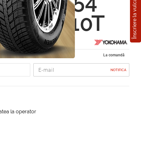
Înscriere la vulcanizare
ama Y354
5 R16 110T
ope de vara 225/65 R16C
La comandă
NOTIFICA
itatea la operator