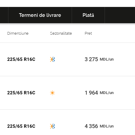
Termeni de livrare
Plată
Dimensiune
Sezonalitate
Pret
3 275
225/65 R16C
MDL/un
1 964
225/65 R16C
MDL/un
4 356
225/65 R16C
MDL/un