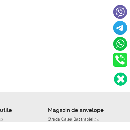
utile
Magazin de anvelope
ta
Strada Calea Basarabiei 44
edit
Service auto in Chisinau