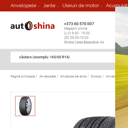
-
Anvelopele
Jante
Uleiuri de motor
Acumulat
+373 60 570 007
+373 
Magazin online
Vulcan
(L-V) 9:00 - 19:00
stop în
(Sî) 09:00-19:00
Strada Calea Basarabiei 44
căutare (exemplu: 165/60 R14)
Pagina principală
/
Anvelopele
/
Anvelope de iarna
/
Dunlop
/
Anvelope de i