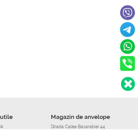
utile
Magazin de anvelope
ta
Strada Calea Basarabiei 44
edit
Service auto in Chisinau