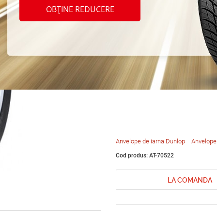
Dunlo
OBȚINE REDUCERE
Ice01
104T
Anvelope de iarna Dunlop
Anvelope
Cod produs: AT-70522
LA COMANDA