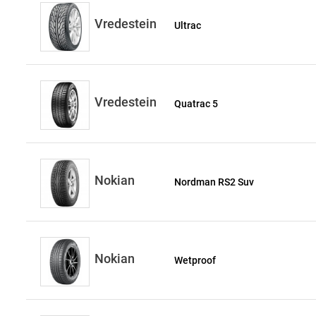
Vredestein
Ultrac
Vredestein
Quatrac 5
Nokian
Nordman RS2 Suv
Nokian
Wetproof