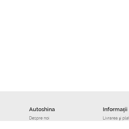
Autoshina
Informații 
Despre noi
Livrarea şi pla
Noutati
Сumpăra in cr