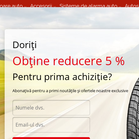
oare auto
Accesorii
Sisteme de alarma auto
Autos
60 066 000
+373 60 608 000
izare Mobila 24/7 non
Service auto in Chisinau
 toate regiunile
(L-V) 9:00 - 19:00
Doriți
(Sî) 09:00-19:00
Strada Calea Basarabiei 44
Obține reducere 5 %
Pentru prima achiziție?
arna Dunlop
/
SP Winter Ice01
/
Dunlop SP Winter Ice01 225/60 R18 104T
Abonațivă pentru a primi noutățile și ofertele noastre exclusive
Anvel