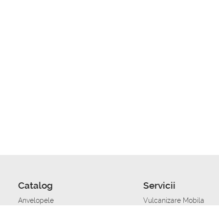
Catalog
Servicii
Anvelopele
Vulcanizare Mobila
Jante
Stocare anvelope