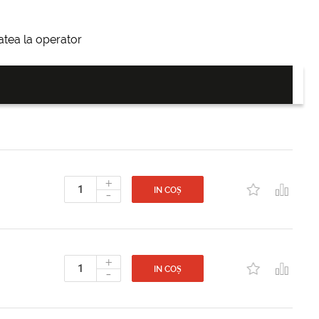
itatea la operator
+
-
IN COȘ
+
-
IN COȘ