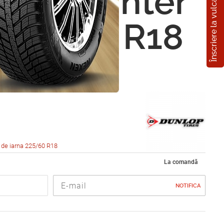
Înscriere la vulcanizare
p SP Winter
 225/60 R18
 de iarna 225/60 R18
La comandă
NOTIFICA