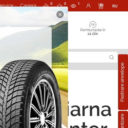
0
0
1
ervice
Cariera
RU
Rambursarea în
14 zile
Pastrare anvelope
ope de iarna