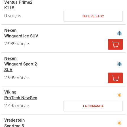
Ventus Prime2
K115
0
MDL/un
NU E PE STOC
Nexen
Winguard Ice SUV
2 939
MDL/un
Nexen
Winguard Sport 2
SUV
2 999
MDL/un
Viking
ProTech NewGen
2 495
MDL/un
LA COMANDA
Vredestein
Sportrac 5