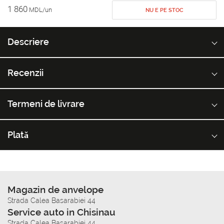
1 860
MDL/un
NU E PE STOC
Descriere
Recenzii
Termeni de livrare
Plată
Magazin de anvelope
Strada Calea Basarabiei 44
Service auto in Chisinau
Strada Calea Basarabiei 44