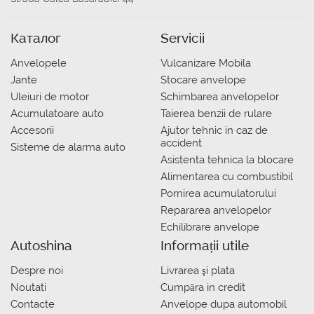
Каталог
Servicii
Anvelopele
Vulcanizare Mobila
Jante
Stocare anvelope
Uleiuri de motor
Schimbarea anvelopelor
Acumulatoare auto
Taierea benzii de rulare
Accesorii
Ajutor tehnic in caz de
accident
Sisteme de alarma auto
Asistenta tehnica la blocare
Alimentarea cu combustibil
Pornirea acumulatorului
Repararea anvelopelor
Echilibrare anvelope
Autoshina
Informații utile
Despre noi
Livrarea şi plata
Noutati
Сumpăra in credit
Contacte
Anvelope dupa automobil