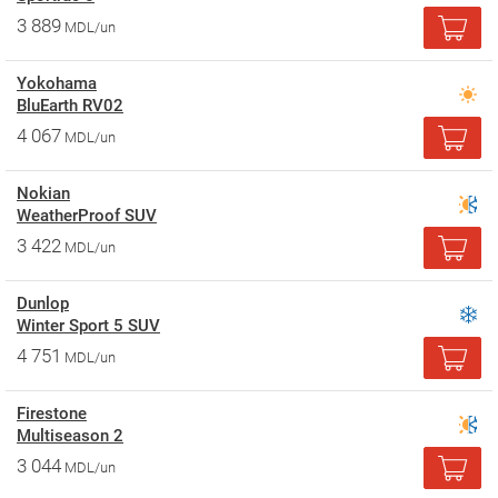
3 889
MDL/un
Yokohama
BluEarth RV02
4 067
MDL/un
Nokian
WeatherProof SUV
3 422
MDL/un
Dunlop
Winter Sport 5 SUV
4 751
MDL/un
Firestone
Multiseason 2
3 044
MDL/un