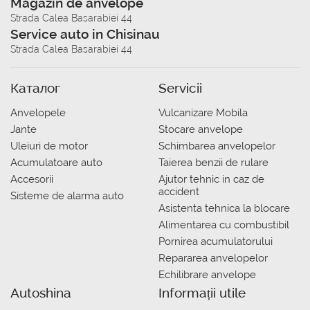
Magazin de anvelope
Strada Calea Basarabiei 44
Service auto in Chisinau
Strada Calea Basarabiei 44
Каталог
Servicii
Anvelopele
Vulcanizare Mobila
Jante
Stocare anvelope
Uleiuri de motor
Schimbarea anvelopelor
Acumulatoare auto
Taierea benzii de rulare
Accesorii
Ajutor tehnic in caz de
accident
Sisteme de alarma auto
Asistenta tehnica la blocare
Alimentarea cu combustibil
Pornirea acumulatorului
Repararea anvelopelor
Echilibrare anvelope
Autoshina
Informații utile