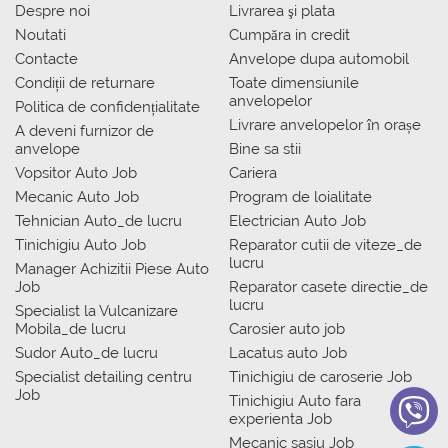
Despre noi
Livrarea şi plata
Noutati
Сumpăra in credit
Contacte
Anvelope dupa automobil
Condiții de returnare
Toate dimensiunile
anvelopelor
Politica de confidențialitate
Livrare anvelopelor în orașe
A deveni furnizor de
anvelope
Bine sa stii
Vopsitor Auto Job
Cariera
Mecanic Auto Job
Program de loialitate
Tehnician Auto_de lucru
Electrician Auto Job
Tinichigiu Auto Job
Reparator cutii de viteze_de
lucru
Manager Achizitii Piese Auto
Job
Reparator casete directie_de
lucru
Specialist la Vulcanizare
Mobila_de lucru
Carosier auto job
Sudor Auto_de lucru
Lacatus auto Job
Specialist detailing centru
Tinichigiu de caroserie Job
Job
Tinichigiu Auto fara
experienta Job
Mecanic sasiu Job