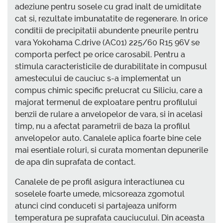
adeziune pentru sosele cu grad inalt de umiditate
cat si, rezultate imbunatatite de regenerare. In orice
conditii de precipitatii abundente pneurile pentru
vara Yokohama C.drive (AC01) 225/60 R15 96V se
comporta perfect pe orice carosabil. Pentru a
stimula caracteristicile de durabilitate in compusul
amestecului de cauciuc s-a implementat un
compus chimic specific prelucrat cu Siliciu, care a
majorat termenul de exploatare pentru profilului
benzii de rulare a anvelopelor de vara, si in acelasi
timp, nu a afectat parametrii de baza la profilul
anvelopelor auto. Canalele aplica foarte bine cele
mai esentiale roluri, si curata momentan depunerile
de apa din suprafata de contact.
Canalele de pe profil asigura interactiunea cu
soselele foarte umede, micsoreaza zgomotul
atunci cind conduceti si partajeaza uniform
temperatura pe suprafata cauciucului. Din aceasta