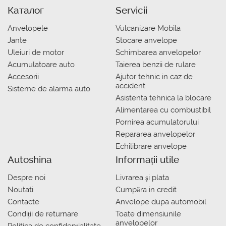
Каталог
Servicii
Anvelopele
Vulcanizare Mobila
Jante
Stocare anvelope
Uleiuri de motor
Schimbarea anvelopelor
Acumulatoare auto
Taierea benzii de rulare
Accesorii
Ajutor tehnic in caz de
accident
Sisteme de alarma auto
Asistenta tehnica la blocare
Alimentarea cu combustibil
Pornirea acumulatorului
Repararea anvelopelor
Echilibrare anvelope
Autoshina
Informații utile
Despre noi
Livrarea şi plata
Noutati
Сumpăra in credit
Contacte
Anvelope dupa automobil
Condiții de returnare
Toate dimensiunile
anvelopelor