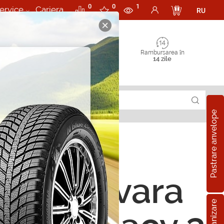
0
0
1
ervice
Cariera
RU
Rambursarea în
14 zile
Pastrare anvelope
ope de vara