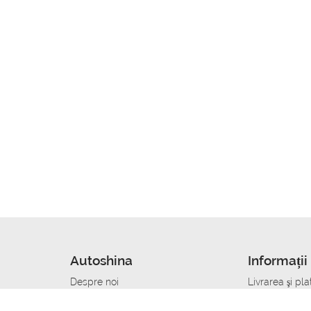
Autoshina
Informații 
Despre noi
Livrarea şi pla
Noutati
Сumpăra in cr