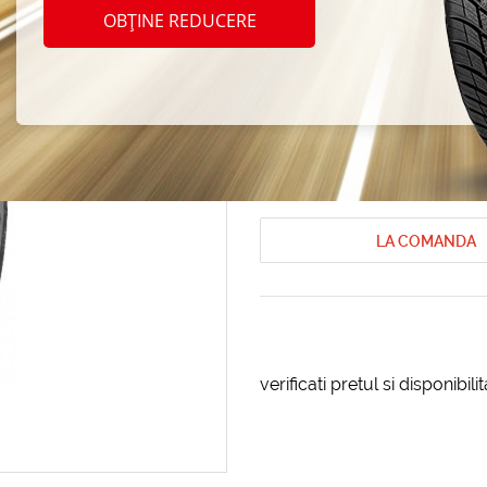
Michel
OBȚINE REDUCERE
225/5
Anvelope de vara Michelin
Anvelope
Cod produs: AT-91883
LA COMANDA
verificati pretul si disponibil