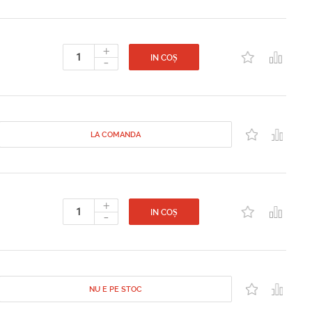
+
-
IN COȘ
LA COMANDA
+
-
IN COȘ
NU E PE STOC