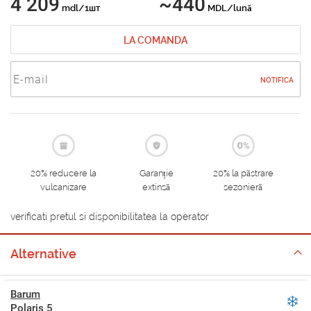
4 209
~440
mdl/1шт
MDL/lună
LA COMANDA
NOTIFICA
20% reducere la
Garanție
20% la păstrare
vulcanizare
extinsă
sezonieră
verificati pretul si disponibilitatea la operator
Alternative
Barum
Polaris 5