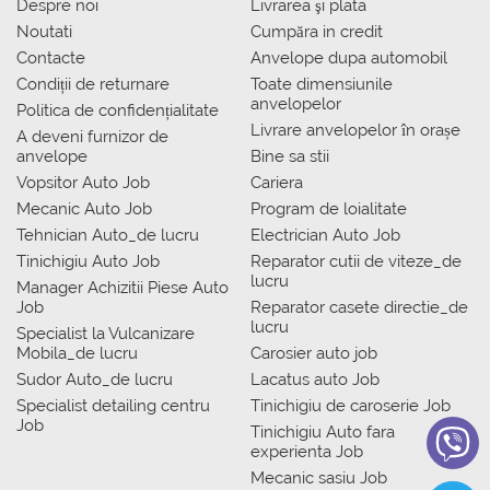
Despre noi
Livrarea şi plata
Noutati
Сumpăra in credit
Contacte
Anvelope dupa automobil
Condiții de returnare
Toate dimensiunile
anvelopelor
Politica de confidențialitate
Livrare anvelopelor în orașe
A deveni furnizor de
anvelope
Bine sa stii
Vopsitor Auto Job
Cariera
Mecanic Auto Job
Program de loialitate
Tehnician Auto_de lucru
Electrician Auto Job
Tinichigiu Auto Job
Reparator cutii de viteze_de
lucru
Manager Achizitii Piese Auto
Job
Reparator casete directie_de
lucru
Specialist la Vulcanizare
Mobila_de lucru
Carosier auto job
Sudor Auto_de lucru
Lacatus auto Job
Specialist detailing centru
Tinichigiu de caroserie Job
Job
Tinichigiu Auto fara
experienta Job
Mecanic sasiu Job