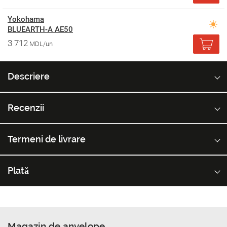
Yokohama
BLUEARTH-A AE50
3 712
MDL/un
Descriere
Recenzii
Termeni de livrare
Plată
Magazin de anvelope