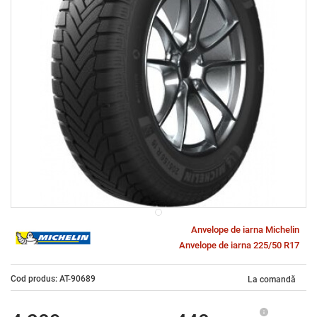
Anvelope de iarna Michelin
Anvelope de iarna 225/50 R17
Cod produs: AT-90689
La comandă