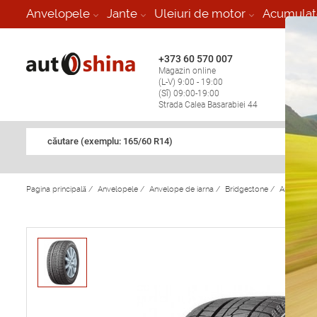
-
Anvelopele
Jante
Uleiuri de motor
Acumulat
+373 60 570 007
+373 
Magazin online
Vulcan
(L-V) 9:00 - 19:00
stop în
(Sî) 09:00-19:00
Strada Calea Basarabiei 44
căutare (exemplu: 165/60 R14)
Pagina principală
/
Anvelopele
/
Anvelope de iarna
/
Bridgestone
/
Anvelope 