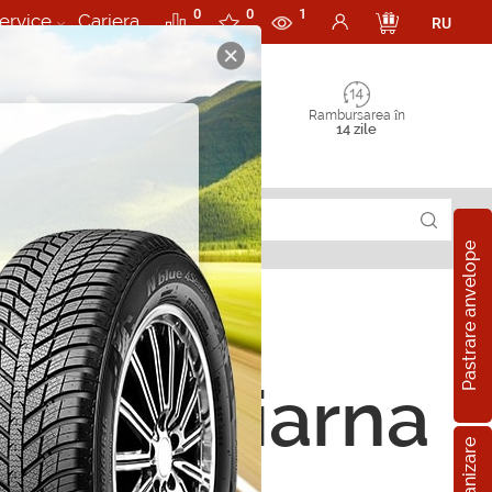
0
0
1
ervice
Cariera
RU
Rambursarea în
14 zile
Pastrare anvelope
ope de iarna