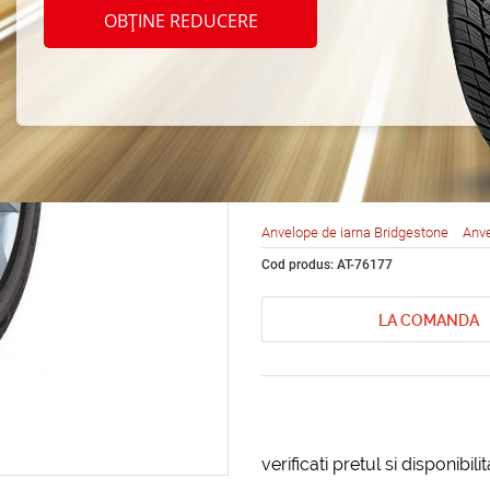
Bridg
OBȚINE REDUCERE
Blizz
225/5
Anvelope de iarna Bridgestone
Anve
Cod produs: AT-76177
LA COMANDA
verificati pretul si disponibil