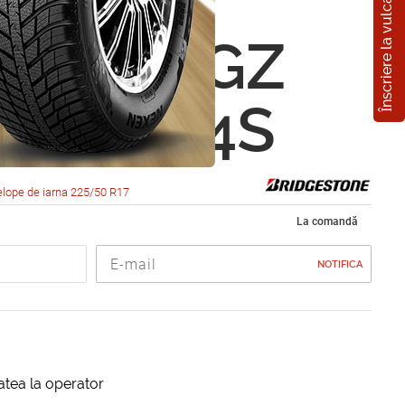
Înscriere la vulcanizare
estone
ak Revo GZ
0 R17 94S
lope de iarna 225/50 R17
La comandă
NOTIFICA
itatea la operator