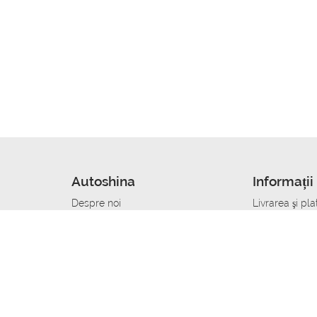
Autoshina
Informații 
Despre noi
Livrarea şi pla
Noutati
Сumpăra in cr
r
Cariera
Anvelope dup
Contacte
Toate dimensi
accident
Condiții de returnare
Livrare anvelo
care
Politica de confidențialitate
Bine sa stii
ibil
A deveni furnizor de anvelope
Program de loi
Vopsitor Auto Job
Manager Achiz