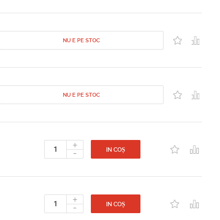
NU E PE STOC
NU E PE STOC
+
-
IN COȘ
+
-
IN COȘ