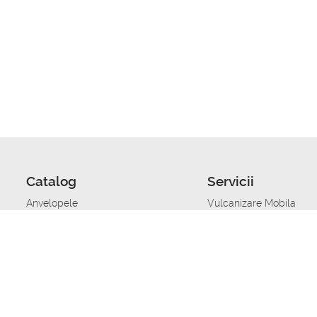
Catalog
Servicii
Anvelopele
Vulcanizare Mobila
Jante
Stocare anvelope
Uleiuri de motor
Schimbarea anvelopelo
Acumulatoare auto
Taierea benzii de rulare
Accesorii
Ajutor tehnic in caz de 
Sisteme de alarma auto
Asistenta tehnica la blo
Alimentarea cu combust
Pornirea acumulatorului