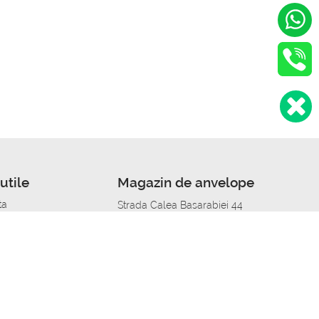
utile
Magazin de anvelope
ta
Strada Calea Basarabiei 44
edit
Service auto in Chisinau
a automobil
unile anvelopelor
Strada Calea Basarabiei 44
pelor în orașe
alitate
Aplicația Autoshina de pe telefon
itii Piese Auto Job