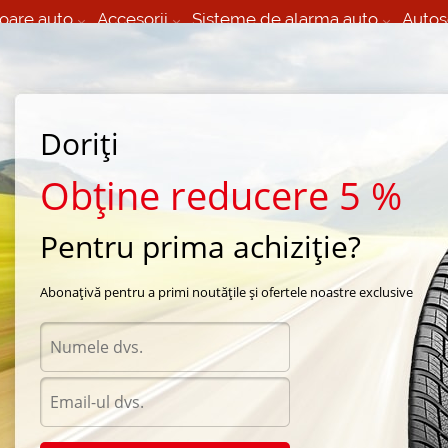
oare auto
Accesorii
Sisteme de alarma auto
Autos
60 066 000
+373 60 608 000
izare Mobila 24/7 non
Service auto in Chisinau
 toate regiunile
(L-V) 9:00 - 19:00
Doriți
(Sî) 09:00-19:00
Strada Calea Basarabiei 44
Obține reducere 5 %
Pentru prima achiziție?
de iarna Bridgestone
/
Blizzak Revo-GZ
/
Bridgestone Blizzak Revo GZ 225/50 R17 94S
Abonațivă pentru a primi noutățile și ofertele noastre exclusive
Anvel