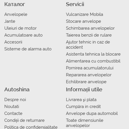
Каталог
Servicii
Anvelopele
Vulcanizare Mobila
Jante
Stocare anvelope
Uleiuri de motor
Schimbarea anvelopelor
Acumulatoare auto
Taierea benzii de rulare
Accesorii
Ajutor tehnic in caz de
accident
Sisteme de alarma auto
Asistenta tehnica la blocare
Alimentarea cu combustibil
Pornirea acumulatorului
Repararea anvelopelor
Echilibrare anvelope
Autoshina
Informații utile
Despre noi
Livrarea şi plata
Noutati
Сumpăra in credit
Contacte
Anvelope dupa automobil
Condiții de returnare
Toate dimensiunile
anvelopelor
Politica de confidențialitate