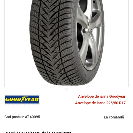
Anvelope de iarna Goodyear
Anvelope de iarna 225/50 R17
Cod produs: AT-40095
La comandă