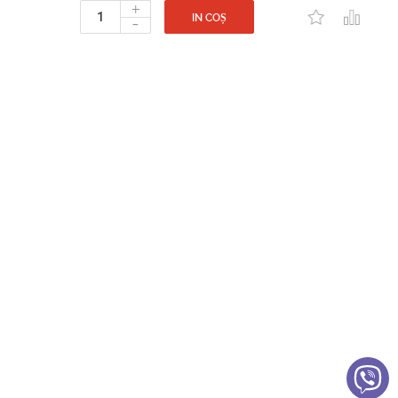
+
-
IN COȘ