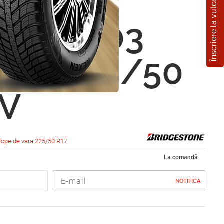
Înscriere la vulcanizare
estone
za RE003
alin 225/50
1V
lope de vara 225/50 R17
La comandă
NOTIFICA