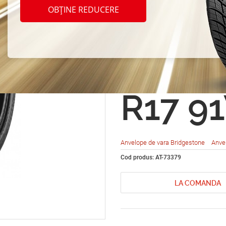
Bridg
OBȚINE REDUCERE
Poten
Adren
R17 9
Anvelope de vara Bridgestone
Anve
Cod produs: AT-73379
LA COMANDA