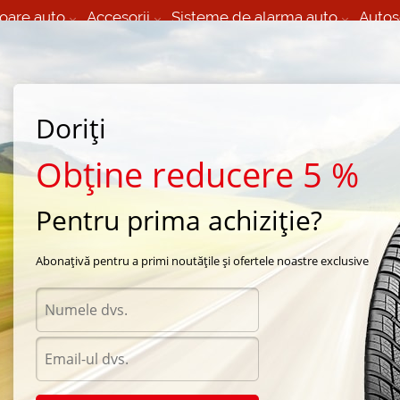
oare auto
Accesorii
Sisteme de alarma auto
Autos
60 066 000
+373 60 608 000
izare Mobila 24/7 non
Service auto in Chisinau
 toate regiunile
(L-V) 9:00 - 19:00
Doriți
(Sî) 09:00-19:00
Strada Calea Basarabiei 44
Obține reducere 5 %
Pentru prima achiziție?
de vara Bridgestone
/
Potenza RE003 Adrenalin
/
Bridgestone Potenza RE003 Adrenalin
Abonațivă pentru a primi noutățile și ofertele noastre exclusive
Anvel