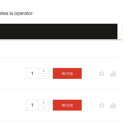
itatea la operator
+
-
IN COȘ
+
-
IN COȘ