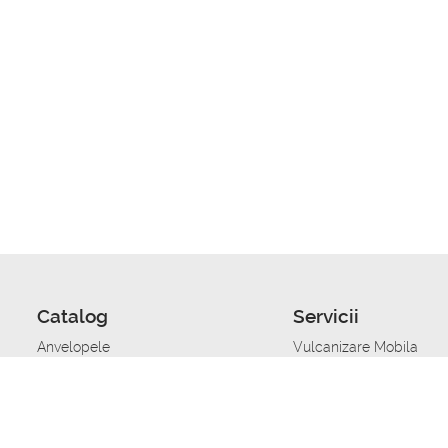
Catalog
Servicii
Anvelopele
Vulcanizare Mobila
Jante
Stocare anvelope
Uleiuri de motor
Schimbarea anvelopelo
Acumulatoare auto
Taierea benzii de rulare
Accesorii
Ajutor tehnic in caz de 