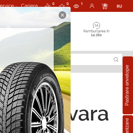
0
0
1
ervice
Cariera
RU
Rambursarea în
14 zile
Pastrare anvelope
 225/50 R17 91V
ope de vara