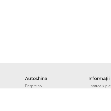
Autoshina
Informații 
Despre noi
Livrarea şi pla
Noutati
Сumpăra in cr
r
Cariera
Anvelope dup
Contacte
Toate dimensi
accident
Condiții de returnare
Livrare anvelo