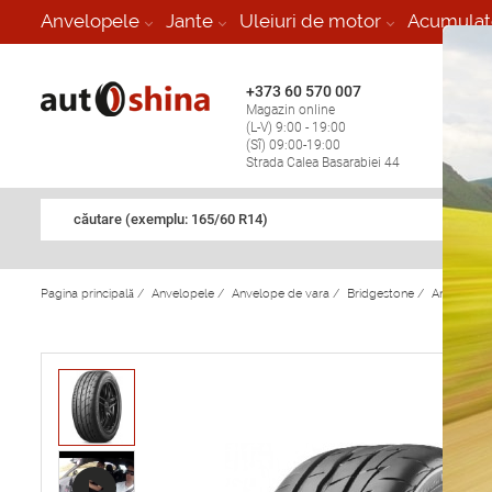
-
Anvelopele
Jante
Uleiuri de motor
Acumulat
+373 60 570 007
+373 
Magazin online
Vulcan
(L-V) 9:00 - 19:00
stop în
(Sî) 09:00-19:00
Strada Calea Basarabiei 44
căutare (exemplu: 165/60 R14)
Pagina principală
/
Anvelopele
/
Anvelope de vara
/
Bridgestone
/
Anvelope 