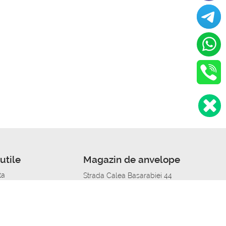
utile
Magazin de anvelope
ta
Strada Calea Basarabiei 44
edit
Service auto in Chisinau
a automobil
unile anvelopelor
Strada Calea Basarabiei 44
pelor în orașe