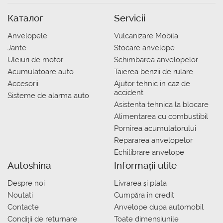
Каталог
Servicii
Anvelopele
Vulcanizare Mobila
Jante
Stocare anvelope
Uleiuri de motor
Schimbarea anvelopelor
Acumulatoare auto
Taierea benzii de rulare
Accesorii
Ajutor tehnic in caz de
accident
Sisteme de alarma auto
Asistenta tehnica la blocare
Alimentarea cu combustibil
Pornirea acumulatorului
Repararea anvelopelor
Echilibrare anvelope
Autoshina
Informații utile
Despre noi
Livrarea şi plata
Noutati
Сumpăra in credit
Contacte
Anvelope dupa automobil
Condiții de returnare
Toate dimensiunile