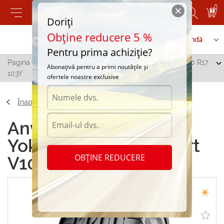
0
Doriți
Obține reducere 5 %
Contactați-ne
Serviciu de comandă
Pentru prima achiziție?
Pagina principală
/
Yokohama Advan Sport V103 225/50 R17
Abonațivă pentru a primi noutățile și
103Y
ofertele noastre exclusive
Înapoi
Anvelope de vara
Yokohama Advan Sport
OBȚINE REDUCERE
V103 225/50 R17 103Y