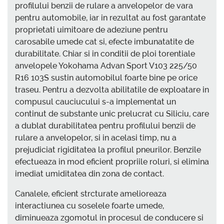
profilului benzii de rulare a anvelopelor de vara
pentru automobile, iar in rezultat au fost garantate
proprietati uimitoare de adeziune pentru
carosabile umede cat si, efecte imbunatatite de
durabilitate. Chiar si in conditii de ploi torentiale
anvelopele Yokohama Advan Sport V103 225/50
R16 103S sustin automobilul foarte bine pe orice
traseu. Pentru a dezvolta abilitatile de exploatare in
compusul cauciucului s-a implementat un
continut de substante unic prelucrat cu Siliciu, care
a dublat durabilitatea pentru profilului benzii de
rulare a anvelopelor, si in acelasi timp, nu a
prejudiciat rigiditatea la profilul pneurilor. Benzile
efectueaza in mod eficient propriile roluri, si elimina
imediat umiditatea din zona de contact.
Canalele, eficient strcturate amelioreaza
interactiunea cu soselele foarte umede,
diminueaza zgomotul in procesul de conducere si