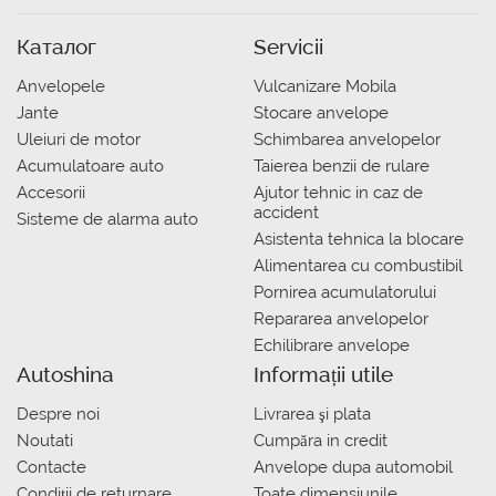
Каталог
Servicii
Anvelopele
Vulcanizare Mobila
Jante
Stocare anvelope
Uleiuri de motor
Schimbarea anvelopelor
Acumulatoare auto
Taierea benzii de rulare
Accesorii
Ajutor tehnic in caz de
accident
Sisteme de alarma auto
Asistenta tehnica la blocare
Alimentarea cu combustibil
Pornirea acumulatorului
Repararea anvelopelor
Echilibrare anvelope
Autoshina
Informații utile
Despre noi
Livrarea şi plata
Noutati
Сumpăra in credit
Contacte
Anvelope dupa automobil
Condiții de returnare
Toate dimensiunile