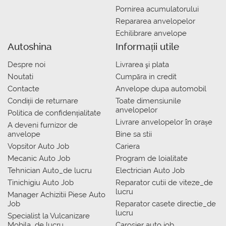
Pornirea acumulatorului
Repararea anvelopelor
Echilibrare anvelope
Autoshina
Informații utile
Despre noi
Livrarea şi plata
Noutati
Сumpăra in credit
Contacte
Anvelope dupa automobil
Condiții de returnare
Toate dimensiunile
anvelopelor
Politica de confidențialitate
Livrare anvelopelor în orașe
A deveni furnizor de
anvelope
Bine sa stii
Vopsitor Auto Job
Cariera
Mecanic Auto Job
Program de loialitate
Tehnician Auto_de lucru
Electrician Auto Job
Tinichigiu Auto Job
Reparator cutii de viteze_de
lucru
Manager Achizitii Piese Auto
Job
Reparator casete directie_de
lucru
Specialist la Vulcanizare
Mobila_de lucru
Carosier auto job