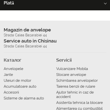
Plată
Magazin de anvelope
Strada Calea Basarabiei 44
Service auto in Chisinau
Strada Calea Basarabiei 44
Каталог
Servicii
Anvelopele
Vulcanizare Mobila
Jante
Stocare anvelope
Uleiuri de motor
Schimbarea anvelopelor
Acumulatoare auto
Taierea benzii de rulare
Accesorii
Ajutor tehnic in caz de
accident
Sisteme de alarma auto
Asistenta tehnica la blocare
Alimentarea cu combustibil