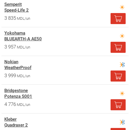
Semperit
Speed-Life 2
3 835
MDL/un
Yokohama
BLUEARTH-A AE50
3 957
MDL/un
Nokian
WeatherProof
3 999
MDL/un
Bridgestone
Potenza S001
4 776
MDL/un
Kleber
Quadraxer 2