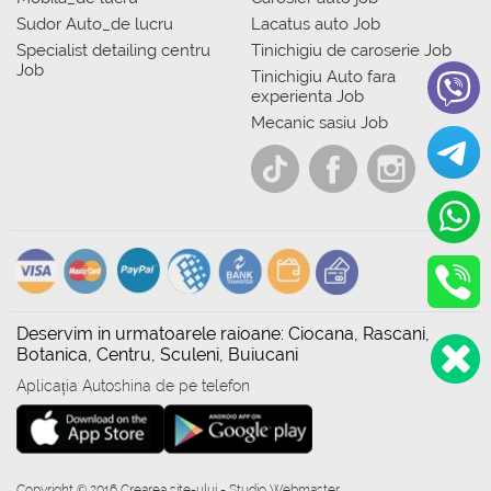
Sudor Auto_de lucru
Lacatus auto Job
Specialist detailing centru
Tinichigiu de caroserie Job
Job
Tinichigiu Auto fara
experienta Job
Mecanic sasiu Job
Deservim in urmatoarele raioane: Ciocana, Rascani,
Botanica, Centru, Sculeni, Buiucani
Aplicația Autoshina de pe telefon
Copyright © 2016 Crearea site-ului - Studio Webmaster