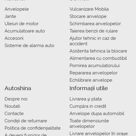
Anvelopele
Vulcanizare Mobila
Jante
Stocare anvelope
Uleiuri de motor
Schimbarea anvelopelor
Acumulatoare auto
Taierea benzii de rulare
Accesorii
Ajutor tehnic in caz de
accident
Sisteme de alarma auto
Asistenta tehnica la blocare
Alimentarea cu combustibil
Pornirea acumulatorului
Repararea anvelopelor
Echilibrare anvelope
Autoshina
Informații utile
Despre noi
Livrarea şi plata
Noutati
Сumpăra in credit
Contacte
Anvelope dupa automobil
Condiții de returnare
Toate dimensiunile
anvelopelor
Politica de confidențialitate
Livrare anvelopelor în orașe
A deveni furnizor de