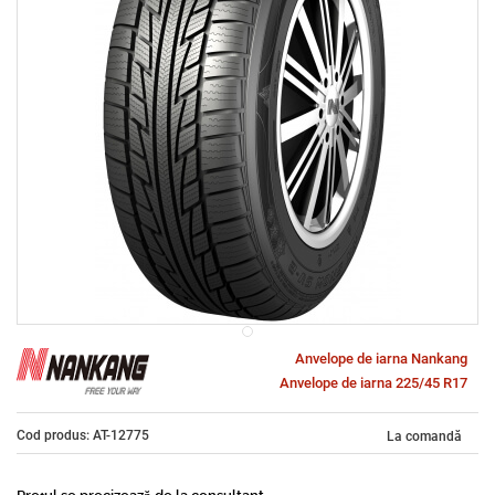
Anvelope de iarna Nankang
Anvelope de iarna 225/45 R17
Cod produs: AT-12775
La comandă