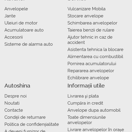
Anvelopele
Vulcanizare Mobila
Jante
Stocare anvelope
Uleiuri de motor
Schimbarea anvelopelor
Acumulatoare auto
Taierea benzii de rulare
Accesorii
Ajutor tehnic in caz de
accident
Sisteme de alarma auto
Asistenta tehnica la blocare
Alimentarea cu combustibil
Pornirea acumulatorului
Repararea anvelopelor
Echilibrare anvelope
Autoshina
Informații utile
Despre noi
Livrarea şi plata
Noutati
Сumpăra in credit
Contacte
Anvelope dupa automobil
Condiții de returnare
Toate dimensiunile
anvelopelor
Politica de confidențialitate
Livrare anvelopelor în orașe
A deveni furnizor de