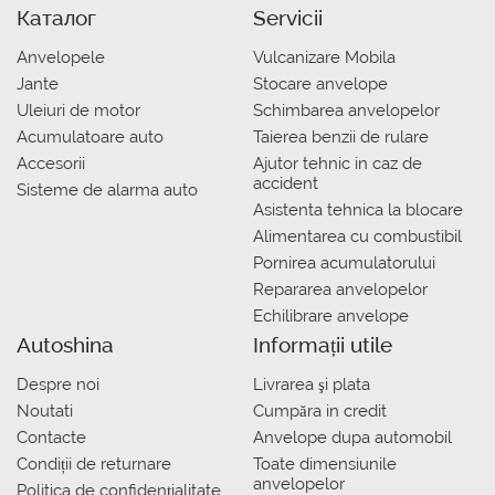
Каталог
Servicii
Anvelopele
Vulcanizare Mobila
Jante
Stocare anvelope
Uleiuri de motor
Schimbarea anvelopelor
Acumulatoare auto
Taierea benzii de rulare
Accesorii
Ajutor tehnic in caz de
accident
Sisteme de alarma auto
Asistenta tehnica la blocare
Alimentarea cu combustibil
Pornirea acumulatorului
Repararea anvelopelor
Echilibrare anvelope
Autoshina
Informații utile
Despre noi
Livrarea şi plata
Noutati
Сumpăra in credit
Contacte
Anvelope dupa automobil
Condiții de returnare
Toate dimensiunile
anvelopelor
Politica de confidențialitate