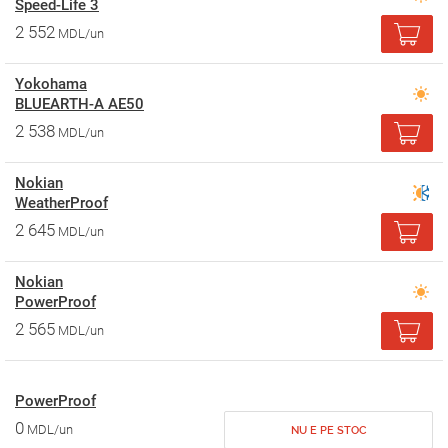
Speed-Life 3
2 552
MDL/un
Yokohama
BLUEARTH-A AE50
2 538
MDL/un
Nokian
WeatherProof
2 645
MDL/un
Nokian
PowerProof
2 565
MDL/un
PowerProof
0
MDL/un
NU E PE STOC