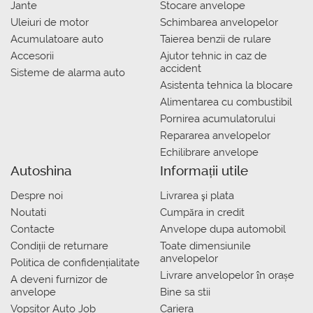
Jante
Stocare anvelope
Uleiuri de motor
Schimbarea anvelopelor
Acumulatoare auto
Taierea benzii de rulare
Accesorii
Ajutor tehnic in caz de
accident
Sisteme de alarma auto
Asistenta tehnica la blocare
Alimentarea cu combustibil
Pornirea acumulatorului
Repararea anvelopelor
Echilibrare anvelope
Autoshina
Informații utile
Despre noi
Livrarea şi plata
Noutati
Сumpăra in credit
Contacte
Anvelope dupa automobil
Condiții de returnare
Toate dimensiunile
anvelopelor
Politica de confidențialitate
Livrare anvelopelor în orașe
A deveni furnizor de
anvelope
Bine sa stii
Vopsitor Auto Job
Cariera