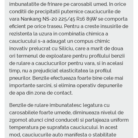
imbunatatite de frinare pe carosabil umed. In orice
conditii de precipitatii puternice cauciucurile de
vara Nankang NS-20 225/45 R16 89W se comporta
eficient pe orice traseu. Pentru a creste insusirile de
rezistenta la uzura in combinatia chimica a
cauciucului s-a adaugat un compus chimic
inovativ prelucrat cu Siliciu, care a marit de doua
ori termenul de exploatare pentru profilului benzii
de rulare a cauciucurilor pentru vara, si in acelasi
timp, nu a prejudiciat elasticitatea la profilul
pneurilor. Benzile efectueaza foarte bine cele mai
importante sarcini, si elimina operativ depunerile
de apa din zona de contact.
Benzile de rulare imbunatatesc legatura cu
carosabilele foarte umede, diminueaza nivelul de
zgomot atunci cind conduceti si partajeaza uniform
temperatura pe suprafata cauciucului. In acest
mod, cauciucurile auto manifesta o stabilitate