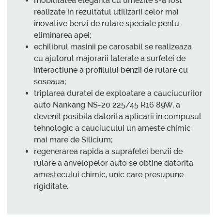
mobilitatea eleganta cu umezite s-a fost
realizate in rezultatul utilizarii celor mai
inovative benzi de rulare speciale pentu
eliminarea apei;
echilibrul masinii pe carosabil se realizeaza
cu ajutorul majorarii laterale a surfetei de
interactiune a profilului benzii de rulare cu
soseaua;
triplarea duratei de exploatare a cauciucurilor
auto Nankang NS-20 225/45 R16 89W, a
devenit posibila datorita aplicarii in compusul
tehnologic a cauciucului un ameste chimic
mai mare de Silicium;
regenerarea rapida a suprafetei benzii de
rulare a anvelopelor auto se obtine datorita
amestecului chimic, unic care presupune
rigiditate.