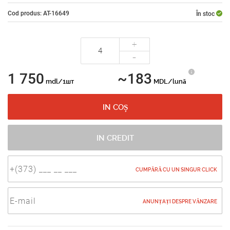
Cod produs: AT-16649
În stoc
+
-
1 750
~183
mdl/1шт
MDL/lună
IN COȘ
IN CREDIT
CUMPĂRĂ CU UN SINGUR CLICK
ANUNȚAȚI DESPRE VÂNZARE