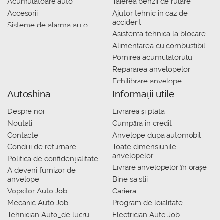
Acumulatoare auto
Taierea benzii de rulare
Accesorii
Ajutor tehnic in caz de
accident
Sisteme de alarma auto
Asistenta tehnica la blocare
Alimentarea cu combustibil
Pornirea acumulatorului
Repararea anvelopelor
Echilibrare anvelope
Autoshina
Informații utile
Despre noi
Livrarea şi plata
Noutati
Сumpăra in credit
Contacte
Anvelope dupa automobil
Condiții de returnare
Toate dimensiunile
anvelopelor
Politica de confidențialitate
Livrare anvelopelor în orașe
A deveni furnizor de
anvelope
Bine sa stii
Vopsitor Auto Job
Cariera
Mecanic Auto Job
Program de loialitate
Tehnician Auto_de lucru
Electrician Auto Job