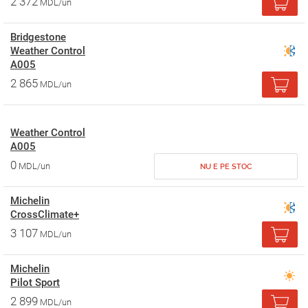
2 372
MDL/un
Bridgestone
Weather Control
A005
2 865
MDL/un
Weather Control
A005
0
MDL/un
NU E PE STOC
Michelin
CrossClimate+
3 107
MDL/un
Michelin
Pilot Sport
2 899
MDL/un