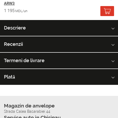
ARW3
1 195
MDL/un
Descriere
Recenzii
Termeni de livrare
Plată
Magazin de anvelope
Strada Calea Basarabiei 44
Service auto in Chisinau