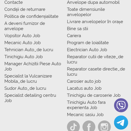
Contacte
Anvelope dupa automobil
Condiții de returnare
Toate dimensiunile
anvelopelor
Politica de confidențialitate
Livrare anvelopelor în orașe
A deveni furnizor de
anvelope
Bine sa stii
Vopsitor Auto Job
Cariera
Mecanic Auto Job
Program de loialitate
Tehnician Auto_de lucru
Electrician Auto Job
Tinichigiu Auto Job
Reparator cutii de viteze_de
lucru
Manager Achizitii Piese Auto
Job
Reparator casete directie_de
lucru
Specialist la Vulcanizare
Mobila_de lucru
Carosier auto job
Sudor Auto_de lucru
Lacatus auto Job
Specialist detailing centru
Tinichigiu de caroserie Job
Job
Tinichigiu Auto fara
experienta Job
Mecanic sasiu Job