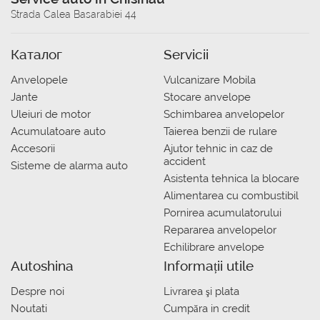
Strada Calea Basarabiei 44
Каталог
Servicii
Anvelopele
Vulcanizare Mobila
Jante
Stocare anvelope
Uleiuri de motor
Schimbarea anvelopelor
Acumulatoare auto
Taierea benzii de rulare
Accesorii
Ajutor tehnic in caz de
accident
Sisteme de alarma auto
Asistenta tehnica la blocare
Alimentarea cu combustibil
Pornirea acumulatorului
Repararea anvelopelor
Echilibrare anvelope
Autoshina
Informații utile
Despre noi
Livrarea şi plata
Noutati
Сumpăra in credit