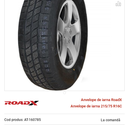
Anvelope de iarna RoadX
Anvelope de iarna 215/75 R16C
Cod produs: AT-160785
La comandă