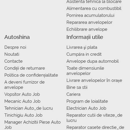
Asistenta tehnica la blocare
Alimentarea cu combustibil
Pornirea acumulatorului
Repararea anvelopelor
Echilibrare anvelope
Autoshina
Informații utile
Despre noi
Livrarea şi plata
Noutati
Сumpăra in credit
Contacte
Anvelope dupa automobil
Condiții de returnare
Toate dimensiunile
anvelopelor
Politica de confidențialitate
Livrare anvelopelor în orașe
A deveni furnizor de
anvelope
Bine sa stii
Vopsitor Auto Job
Cariera
Mecanic Auto Job
Program de loialitate
Tehnician Auto_de lucru
Electrician Auto Job
Tinichigiu Auto Job
Reparator cutii de viteze_de
lucru
Manager Achizitii Piese Auto
Job
Reparator casete directie_de