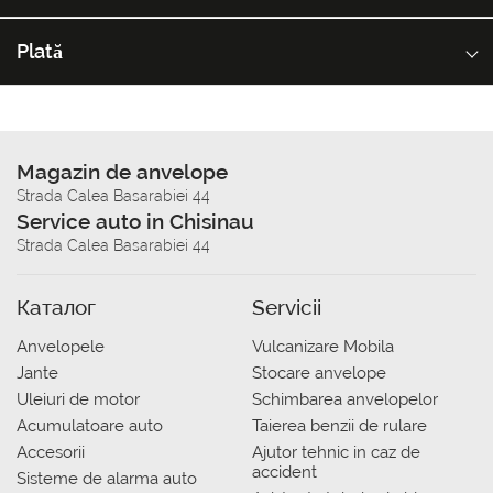
Plată
Magazin de anvelope
Strada Calea Basarabiei 44
Service auto in Chisinau
Strada Calea Basarabiei 44
Каталог
Servicii
Anvelopele
Vulcanizare Mobila
Jante
Stocare anvelope
Uleiuri de motor
Schimbarea anvelopelor
Acumulatoare auto
Taierea benzii de rulare
Accesorii
Ajutor tehnic in caz de
accident
Sisteme de alarma auto