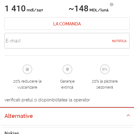
1 410
~148
mdl/1шт
MDL/lună
LA COMANDA
NOTIFICA
20% reducere la
Garanție
20% la păstrare
vulcanizare
extinsă
sezonieră
verificati pretul si disponibilitatea la operator
Alternative
Nokian