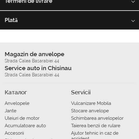
Termeni de livrare
Plată
Magazin de anvelope
Strada Calea Basarabiei 44
Service auto in Chisinau
Strada Calea Basarabiei 44
Каталог
Servicii
Anvelopele
Vulcanizare Mobila
Jante
Stocare anvelope
Uleiuri de motor
Schimbarea anvelopelor
Acumulatoare auto
Taierea benzii de rulare
Accesorii
Ajutor tehnic in caz de
accident