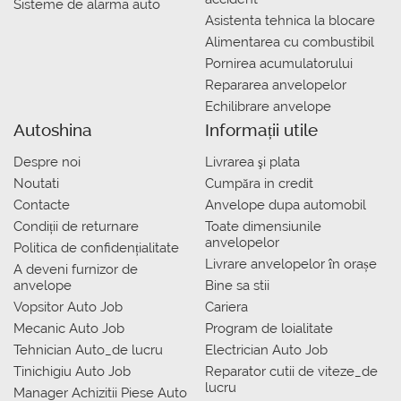
Sisteme de alarma auto
Asistenta tehnica la blocare
Alimentarea cu combustibil
Pornirea acumulatorului
Repararea anvelopelor
Echilibrare anvelope
Autoshina
Informații utile
Despre noi
Livrarea şi plata
Noutati
Сumpăra in credit
Contacte
Anvelope dupa automobil
Condiții de returnare
Toate dimensiunile
anvelopelor
Politica de confidențialitate
Livrare anvelopelor în orașe
A deveni furnizor de
anvelope
Bine sa stii
Vopsitor Auto Job
Cariera
Mecanic Auto Job
Program de loialitate
Tehnician Auto_de lucru
Electrician Auto Job
Tinichigiu Auto Job
Reparator cutii de viteze_de
lucru
Manager Achizitii Piese Auto