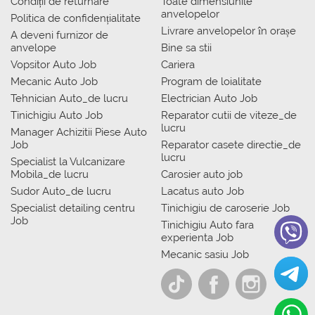
Condiții de returnare
Toate dimensiunile
anvelopelor
Politica de confidențialitate
Livrare anvelopelor în orașe
A deveni furnizor de
anvelope
Bine sa stii
Vopsitor Auto Job
Cariera
Mecanic Auto Job
Program de loialitate
Tehnician Auto_de lucru
Electrician Auto Job
Tinichigiu Auto Job
Reparator cutii de viteze_de
lucru
Manager Achizitii Piese Auto
Job
Reparator casete directie_de
lucru
Specialist la Vulcanizare
Mobila_de lucru
Carosier auto job
Sudor Auto_de lucru
Lacatus auto Job
Specialist detailing centru
Tinichigiu de caroserie Job
Job
Tinichigiu Auto fara
experienta Job
Mecanic sasiu Job