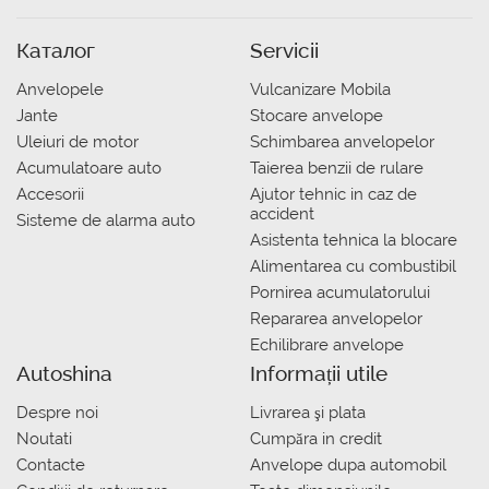
Каталог
Servicii
Anvelopele
Vulcanizare Mobila
Jante
Stocare anvelope
Uleiuri de motor
Schimbarea anvelopelor
Acumulatoare auto
Taierea benzii de rulare
Accesorii
Ajutor tehnic in caz de
accident
Sisteme de alarma auto
Asistenta tehnica la blocare
Alimentarea cu combustibil
Pornirea acumulatorului
Repararea anvelopelor
Echilibrare anvelope
Autoshina
Informații utile
Despre noi
Livrarea şi plata
Noutati
Сumpăra in credit
Contacte
Anvelope dupa automobil