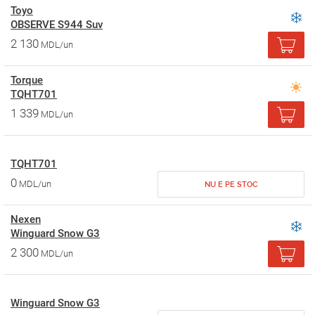
Toyo
OBSERVE S944 Suv
2 130
MDL/un
Torque
TQHT701
1 339
MDL/un
TQHT701
0
MDL/un
NU E PE STOC
Nexen
Winguard Snow G3
2 300
MDL/un
Winguard Snow G3