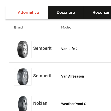
Alternative
Descriere
Recenzii
Brand
Model
Semperit
Van-Life 2
Semperit
Van AllSeason
Nokian
WeatherProof C