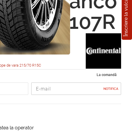
Înscriere la vulcanizare
nental Vanco
/70 R15 107R
ope de vara 215/70 R15C
La comandă
NOTIFICA
itatea la operator