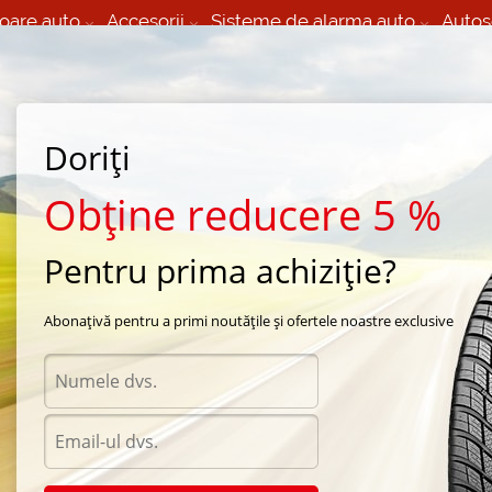
oare auto
Accesorii
Sisteme de alarma auto
Autos
60 066 000
+373 60 608 000
izare Mobila 24/7 non
Service auto in Chisinau
 toate regiunile
(L-V) 9:00 - 19:00
Doriți
(Sî) 09:00-19:00
Strada Calea Basarabiei 44
Obține reducere 5 %
Pentru prima achiziție?
e vara Continental
/
Vanco
/
Continental Vanco 2 215/70 R15 107R
Abonațivă pentru a primi noutățile și ofertele noastre exclusive
Anvel