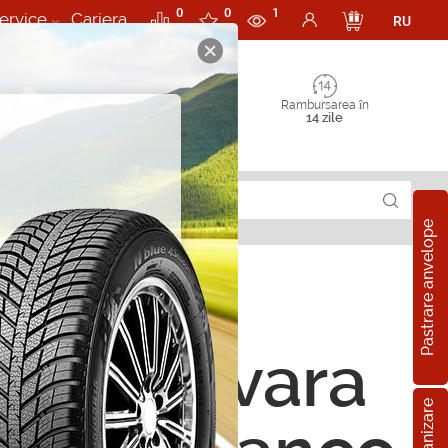
0
0
1
ervice
Cariera
RU
Rambursarea în
14 zile
Pastrare anvelope
ope de vara