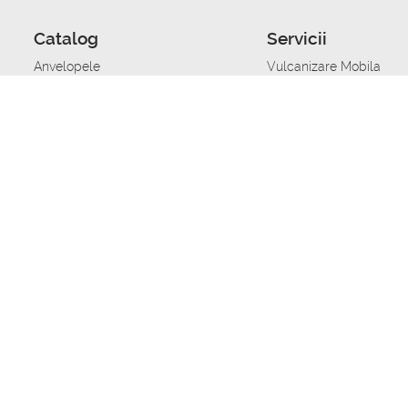
Catalog
Servicii
Anvelopele
Vulcanizare Mobila
Jante
Stocare anvelope
Uleiuri de motor
Schimbarea anvelopelo
Acumulatoare auto
Taierea benzii de rulare
Accesorii
Ajutor tehnic in caz de 
Sisteme de alarma auto
Asistenta tehnica la blo
Alimentarea cu combust
Pornirea acumulatorului
Repararea anvelopelor
Echilibrare anvelope