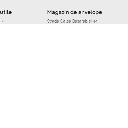
utile
Magazin de anvelope
ta
Strada Calea Basarabiei 44
edit
Service auto in Chisinau
a automobil
unile anvelopelor
Strada Calea Basarabiei 44
pelor în orașe
alitate
Aplicația Autoshina de pe telefon
itii Piese Auto Job
 Vulcanizare Mobila_de
 lucru
ailing centru Job
caroserie Job
o fara experienta Job
u Job