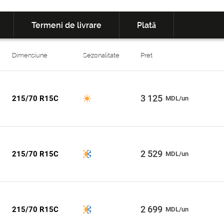
Termeni de livrare
Plată
Dimensiune
Sezonalitate
Pret
3 125
215/70 R15C
MDL/un
2 529
215/70 R15C
MDL/un
2 699
215/70 R15C
MDL/un