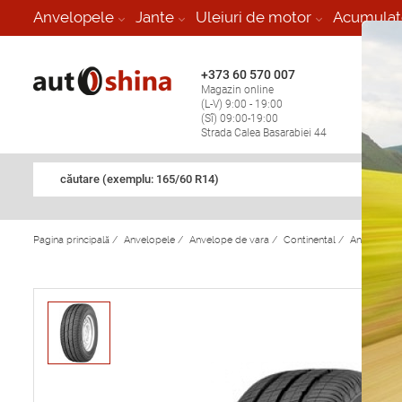
-
Anvelopele
Jante
Uleiuri de motor
Acumulat
+373 60 570 007
+373 
Magazin online
Vulcan
(L-V) 9:00 - 19:00
stop în
(Sî) 09:00-19:00
Strada Calea Basarabiei 44
căutare (exemplu: 165/60 R14)
Pagina principală
/
Anvelopele
/
Anvelope de vara
/
Continental
/
Anvelope d