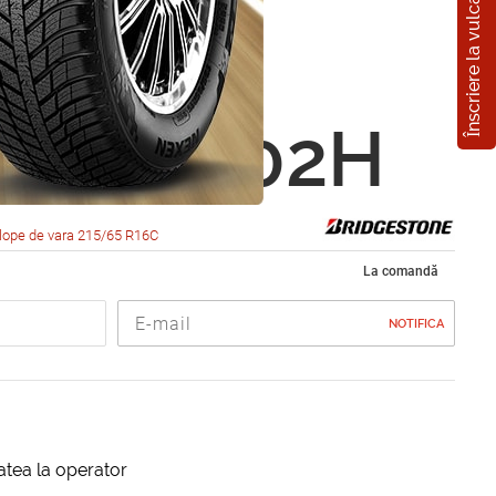
Înscriere la vulcanizare
estone
is R410
5 R16 102H
lope de vara 215/65 R16C
La comandă
NOTIFICA
itatea la operator