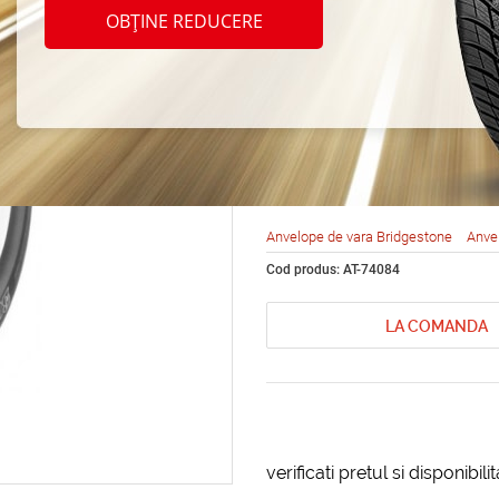
Bridg
OBȚINE REDUCERE
Durav
215/6
Anvelope de vara Bridgestone
Anve
Cod produs: AT-74084
LA COMANDA
verificati pretul si disponibil