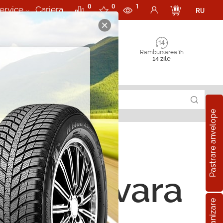
0
0
1
ervice
Cariera
RU
Rambursarea în
14 zile
Pastrare anvelope
ope de vara