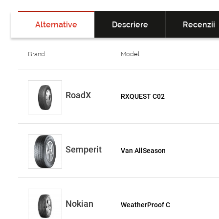
Alternative
Descriere
Recenzii
Brand
Model
RoadX
RXQUEST C02
Semperit
Van AllSeason
Nokian
WeatherProof C