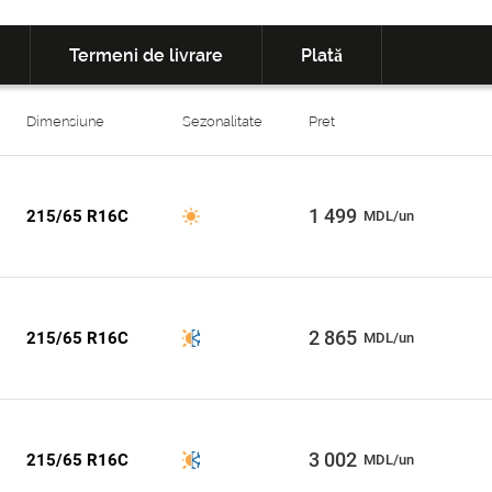
Termeni de livrare
Plată
Dimensiune
Sezonalitate
Pret
1 499
215/65 R16C
MDL/un
2 865
215/65 R16C
MDL/un
3 002
215/65 R16C
MDL/un