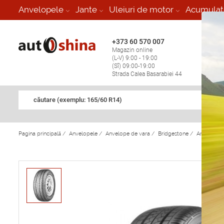
-
Anvelopele
Jante
Uleiuri de motor
Acumulat
+373 60 570 007
+373 
Magazin online
Vulcan
(L-V) 9:00 - 19:00
stop în
(Sî) 09:00-19:00
Strada Calea Basarabiei 44
căutare (exemplu: 165/60 R14)
Pagina principală
/
Anvelopele
/
Anvelope de vara
/
Bridgestone
/
Anvelope 