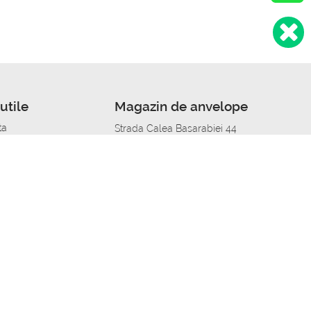
utile
Magazin de anvelope
ta
Strada Calea Basarabiei 44
edit
Service auto in Chisinau
a automobil
unile anvelopelor
Strada Calea Basarabiei 44
pelor în orașe
alitate
Aplicația Autoshina de pe telefon
itii Piese Auto Job
 Vulcanizare Mobila_de
 lucru
ailing centru Job
caroserie Job