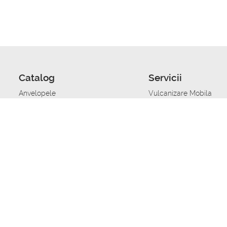
Catalog
Servicii
Anvelopele
Vulcanizare Mobila
Jante
Stocare anvelope
Uleiuri de motor
Schimbarea anvelopelo
Acumulatoare auto
Taierea benzii de rulare
Accesorii
Ajutor tehnic in caz de 
Sisteme de alarma auto
Asistenta tehnica la blo
Alimentarea cu combust
Pornirea acumulatorului
Repararea anvelopelor
Echilibrare anvelope