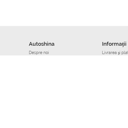
Autoshina
Informații 
Despre noi
Livrarea şi pla
Noutati
Сumpăra in cr
r
Cariera
Anvelope dup
Contacte
Toate dimensi
accident
Condiții de returnare
Livrare anvelo
care
Politica de confidențialitate
Bine sa stii
ibil
A deveni furnizor de anvelope
Program de loi
Vopsitor Auto Job
Manager Achiz
Mecanic Auto Job
Specialist la
lucru
Tehnician Auto_de lucru
Sudor Auto_de
Tinichigiu Auto Job
Specialist det
Electrician Auto Job
Tinichigiu de 