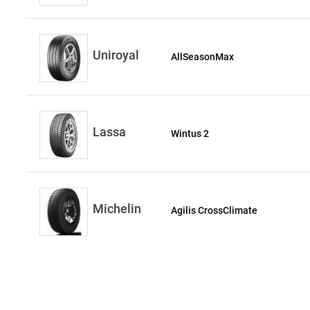
Uniroyal
AllSeasonMax
Lassa
Wintus 2
Michelin
Agilis CrossClimate