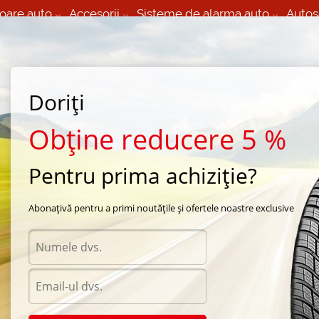
oare auto
Accesorii
Sisteme de alarma auto
Autos
60 066 000
+373 60 608 000
izare Mobila 24/7 non
Service auto in Chisinau
 toate regiunile
(L-V) 9:00 - 19:00
Doriți
(Sî) 09:00-19:00
Strada Calea Basarabiei 44
Obține reducere 5 %
Pentru prima achiziție?
de vara Bridgestone
/
Duravis R410
/
Bridgestone Duravis R410 215/65 R16 102H
Abonațivă pentru a primi noutățile și ofertele noastre exclusive
Anvel