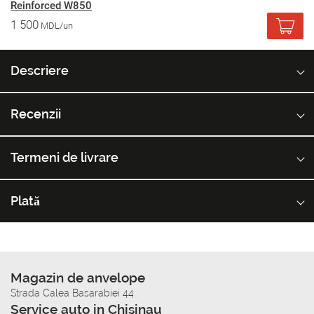
Reinforced W850
1 500
MDL/un
Descriere
Recenzii
Termeni de livrare
Plată
Magazin de anvelope
Strada Calea Basarabiei 44
Service auto in Chisinau