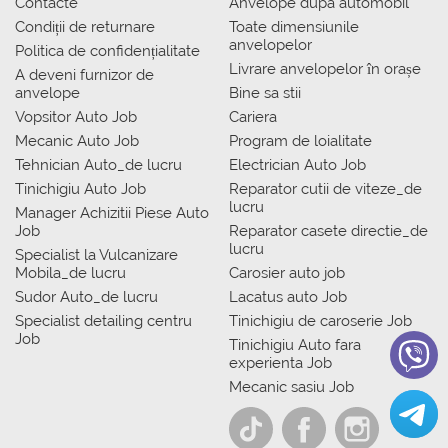
Contacte
Anvelope dupa automobil
Condiții de returnare
Toate dimensiunile
anvelopelor
Politica de confidențialitate
Livrare anvelopelor în orașe
A deveni furnizor de
anvelope
Bine sa stii
Vopsitor Auto Job
Cariera
Mecanic Auto Job
Program de loialitate
Tehnician Auto_de lucru
Electrician Auto Job
Tinichigiu Auto Job
Reparator cutii de viteze_de
lucru
Manager Achizitii Piese Auto
Job
Reparator casete directie_de
lucru
Specialist la Vulcanizare
Mobila_de lucru
Carosier auto job
Sudor Auto_de lucru
Lacatus auto Job
Specialist detailing centru
Tinichigiu de caroserie Job
Job
Tinichigiu Auto fara
experienta Job
Mecanic sasiu Job