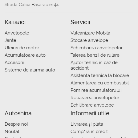
Strada Calea Basarabiei 44
Каталог
Servicii
Anvelopele
Vulcanizare Mobila
Jante
Stocare anvelope
Uleiuri de motor
Schimbarea anvelopelor
Acumulatoare auto
Taierea benzii de rulare
Accesorii
Ajutor tehnic in caz de
accident
Sisteme de alarma auto
Asistenta tehnica la blocare
Alimentarea cu combustibil
Pornirea acumulatorului
Repararea anvelopelor
Echilibrare anvelope
Autoshina
Informații utile
Despre noi
Livrarea şi plata
Noutati
Сumpăra in credit