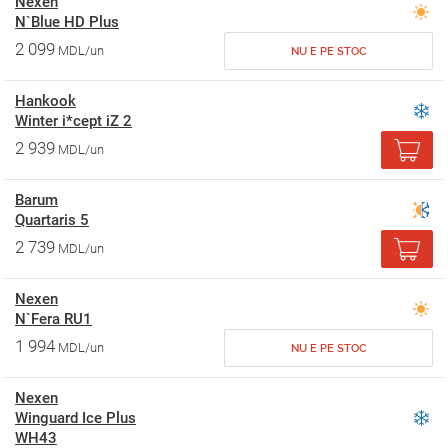
Nexen
N`Blue HD Plus
2 099
MDL/un
NU E PE STOC
Hankook
Winter i*cept iZ 2
2 939
MDL/un
Barum
Quartaris 5
2 739
MDL/un
Nexen
N`Fera RU1
1 994
MDL/un
NU E PE STOC
Nexen
Winguard Ice Plus
WH43