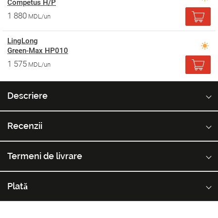
Competus H/P
1 880
MDL/un
LingLong
Green-Max HP010
1 575
MDL/un
Descriere
Recenzii
Termeni de livrare
Plată