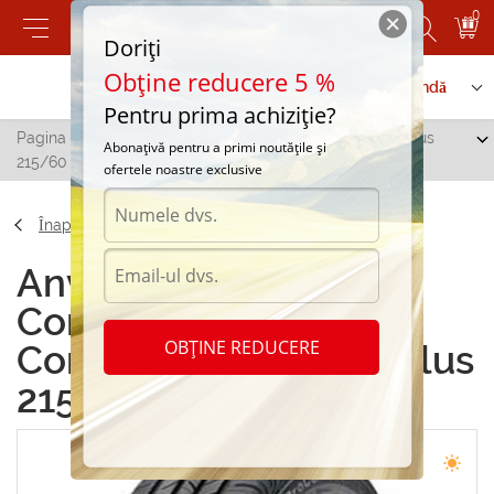
0
Doriți
Obține reducere 5 %
Contactați-ne
Serviciu de comandă
Pentru prima achiziție?
Pagina principală
/
Continental ContiProContact EcoPlus
Abonațivă pentru a primi noutățile și
215/60 R17 96T
ofertele noastre exclusive
Înapoi
Anvelope de vara
Continental
OBȚINE REDUCERE
ContiProContact EcoPlus
215/60 R17 96T