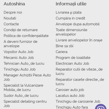
Autoshina
Informații utile
Despre noi
Livrarea şi plata
Noutati
Сumpăra in credit
Contacte
Anvelope dupa automobil
Condiții de returnare
Toate dimensiunile
anvelopelor
Politica de confidențialitate
Livrare anvelopelor în orașe
A deveni furnizor de
anvelope
Bine sa stii
Vopsitor Auto Job
Cariera
Mecanic Auto Job
Program de loialitate
Tehnician Auto_de lucru
Electrician Auto Job
Tinichigiu Auto Job
Reparator cutii de viteze_de
lucru
Manager Achizitii Piese Auto
Job
Reparator casete directie_de
lucru
Specialist la Vulcanizare
Mobila_de lucru
Carosier auto job
Sudor Auto_de lucru
Lacatus auto Job
Specialist detailing centru
Tinichigiu de caroserie Job
Job
Tinichigiu Auto fara