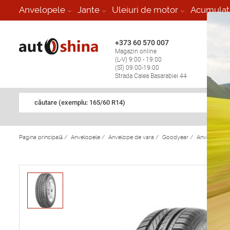
-
Anvelopele
Jante
Uleiuri de motor
Acumulat
+373 60 570 007
+373 
Magazin online
Vulcan
(L-V) 9:00 - 19:00
stop în
(Sî) 09:00-19:00
Strada Calea Basarabiei 44
căutare (exemplu: 165/60 R14)
Pagina principală
/
Anvelopele
/
Anvelope de vara
/
Goodyear
/
Anvelope de