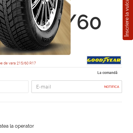
Înscriere la vulcanizare
ear
rip 215/60
6H
e de vara 215/60 R17
La comandă
NOTIFICA
itatea la operator