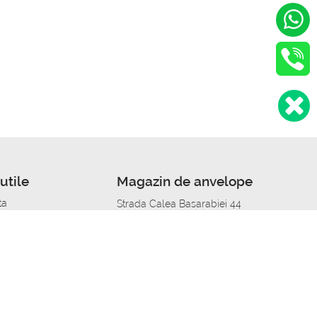
utile
Magazin de anvelope
ta
Strada Calea Basarabiei 44
edit
Service auto in Chisinau
a automobil
unile anvelopelor
Strada Calea Basarabiei 44
pelor în orașe
alitate
Aplicația Autoshina de pe telefon
itii Piese Auto Job