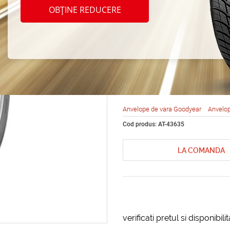
Goody
OBȚINE REDUCERE
DuraG
R17 9
Anvelope de vara Goodyear
Anvelop
Cod produs: AT-43635
LA COMANDA
verificati pretul si disponibil