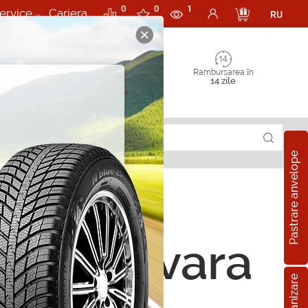
0
0
1
ervice
Cariera
RU
Rambursarea în
14 zile
Pastrare anvelope
ope de vara