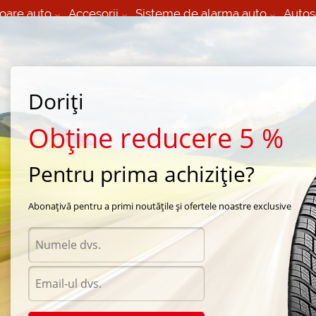
oare auto
Accesorii
Sisteme de alarma auto
Autos
60 066 000
+373 60 608 000
izare Mobila 24/7 non
Service auto in Chisinau
 toate regiunile
(L-V) 9:00 - 19:00
Doriți
(Sî) 09:00-19:00
Strada Calea Basarabiei 44
Obține reducere 5 %
Pentru prima achiziție?
 vara Goodyear
/
DuraGrip
/
Goodyear DuraGrip 215/60 R17 96H
Abonațivă pentru a primi noutățile și ofertele noastre exclusive
Anvel