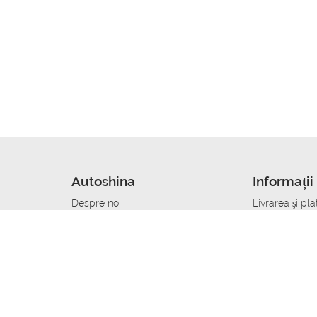
Autoshina
Informații 
Despre noi
Livrarea şi pla
Noutati
Сumpăra in cr
r
Cariera
Anvelope dup
Contacte
Toate dimensi
accident
Condiții de returnare
Livrare anvelo
care
Politica de confidențialitate
Bine sa stii
ibil
A deveni furnizor de anvelope
Program de loi
Vopsitor Auto Job
Manager Achiz