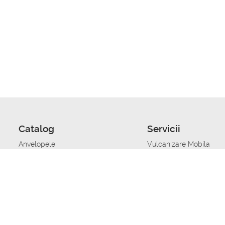
Catalog
Servicii
Anvelopele
Vulcanizare Mobila
Jante
Stocare anvelope
Uleiuri de motor
Schimbarea anvelopelo
Acumulatoare auto
Taierea benzii de rulare
Accesorii
Ajutor tehnic in caz de 
Sisteme de alarma auto
Asistenta tehnica la blo
Alimentarea cu combust
Pornirea acumulatorului