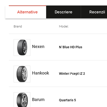
Alternative
Descriere
Recenzii
Brand
Model
Nexen
N`Blue HD Plus
Hankook
Winter i*cept iZ 2
Barum
Quartaris 5