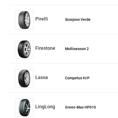
Pirelli
Scorpion Verde
Firestone
Multiseason 2
Lassa
Competus H/P
LingLong
Green-Max HP010