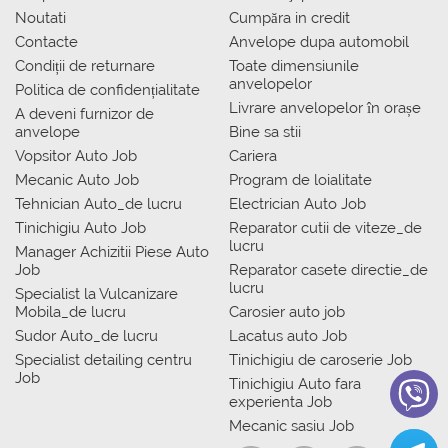
Noutati
Сumpăra in credit
Contacte
Anvelope dupa automobil
Condiții de returnare
Toate dimensiunile
anvelopelor
Politica de confidențialitate
Livrare anvelopelor în orașe
A deveni furnizor de
anvelope
Bine sa stii
Vopsitor Auto Job
Cariera
Mecanic Auto Job
Program de loialitate
Tehnician Auto_de lucru
Electrician Auto Job
Tinichigiu Auto Job
Reparator cutii de viteze_de
lucru
Manager Achizitii Piese Auto
Job
Reparator casete directie_de
lucru
Specialist la Vulcanizare
Mobila_de lucru
Carosier auto job
Sudor Auto_de lucru
Lacatus auto Job
Specialist detailing centru
Tinichigiu de caroserie Job
Job
Tinichigiu Auto fara
experienta Job
Mecanic sasiu Job