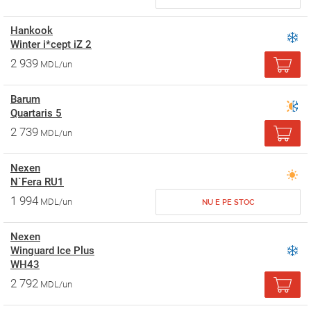
Hankook
Winter i*cept iZ 2
2 939
MDL/un
Barum
Quartaris 5
2 739
MDL/un
Nexen
N`Fera RU1
1 994
MDL/un
NU E PE STOC
Nexen
Winguard Ice Plus
WH43
2 792
MDL/un