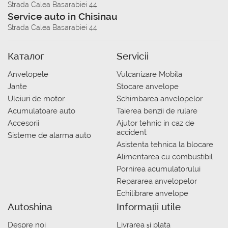
Strada Calea Basarabiei 44
Service auto in Chisinau
Strada Calea Basarabiei 44
Каталог
Servicii
Anvelopele
Vulcanizare Mobila
Jante
Stocare anvelope
Uleiuri de motor
Schimbarea anvelopelor
Acumulatoare auto
Taierea benzii de rulare
Accesorii
Ajutor tehnic in caz de
accident
Sisteme de alarma auto
Asistenta tehnica la blocare
Alimentarea cu combustibil
Pornirea acumulatorului
Repararea anvelopelor
Echilibrare anvelope
Autoshina
Informații utile
Despre noi
Livrarea şi plata