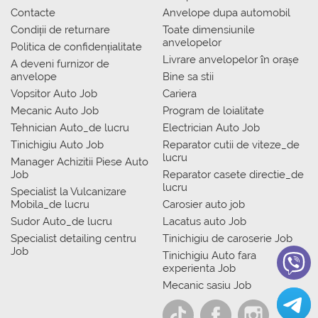
Contacte
Anvelope dupa automobil
Condiții de returnare
Toate dimensiunile
anvelopelor
Politica de confidențialitate
Livrare anvelopelor în orașe
A deveni furnizor de
anvelope
Bine sa stii
Vopsitor Auto Job
Cariera
Mecanic Auto Job
Program de loialitate
Tehnician Auto_de lucru
Electrician Auto Job
Tinichigiu Auto Job
Reparator cutii de viteze_de
lucru
Manager Achizitii Piese Auto
Job
Reparator casete directie_de
lucru
Specialist la Vulcanizare
Mobila_de lucru
Carosier auto job
Sudor Auto_de lucru
Lacatus auto Job
Specialist detailing centru
Tinichigiu de caroserie Job
Job
Tinichigiu Auto fara
experienta Job
Mecanic sasiu Job