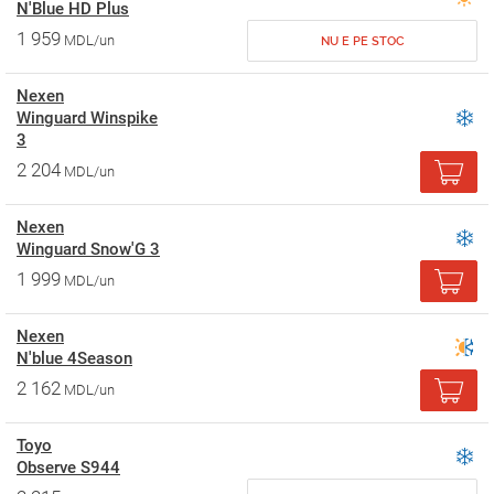
N'Blue HD Plus
1 959
MDL/un
NU E PE STOC
Nexen
Winguard Winspike
3
2 204
MDL/un
Nexen
Winguard Snow'G 3
1 999
MDL/un
Nexen
N'blue 4Season
2 162
MDL/un
Toyo
Observe S944