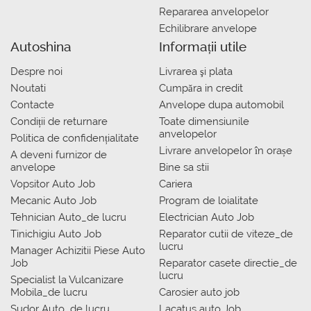
Repararea anvelopelor
Echilibrare anvelope
Autoshina
Informații utile
Despre noi
Livrarea şi plata
Noutati
Сumpăra in credit
Contacte
Anvelope dupa automobil
Condiții de returnare
Toate dimensiunile
anvelopelor
Politica de confidențialitate
Livrare anvelopelor în orașe
A deveni furnizor de
anvelope
Bine sa stii
Vopsitor Auto Job
Cariera
Mecanic Auto Job
Program de loialitate
Tehnician Auto_de lucru
Electrician Auto Job
Tinichigiu Auto Job
Reparator cutii de viteze_de
lucru
Manager Achizitii Piese Auto
Job
Reparator casete directie_de
lucru
Specialist la Vulcanizare
Mobila_de lucru
Carosier auto job
Sudor Auto_de lucru
Lacatus auto Job