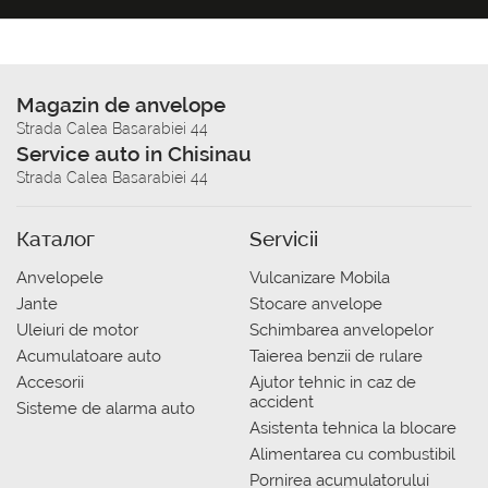
Magazin de anvelope
Strada Calea Basarabiei 44
Service auto in Chisinau
Strada Calea Basarabiei 44
Каталог
Servicii
Anvelopele
Vulcanizare Mobila
Jante
Stocare anvelope
Uleiuri de motor
Schimbarea anvelopelor
Acumulatoare auto
Taierea benzii de rulare
Accesorii
Ajutor tehnic in caz de
accident
Sisteme de alarma auto
Asistenta tehnica la blocare
Alimentarea cu combustibil
Pornirea acumulatorului