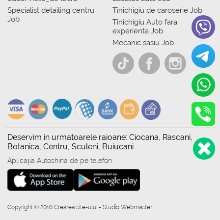
Specialist detailing centru
Tinichigiu de caroserie Job
Job
Tinichigiu Auto fara
experienta Job
Mecanic sasiu Job
Deservim in urmatoarele raioane: Ciocana, Rascani,
Botanica, Centru, Sculeni, Buiucani
Aplicația Autoshina de pe telefon
Copyright © 2016 Crearea site-ului - Studio Webmaster